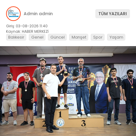
Admin admin
TÜM YAZILARI
Giriş: 03-08-2026 11:40
Kaynak: HABER MERKEZİ
Balıkesir
Genel
Güncel
Manşet
Spor
Yaşam