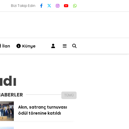
Bizi Takip Edin
İlan
Künye
adı
HABERLER
TÜMÜ
Akın, satranç turnuvası
ödül törenine katıldı