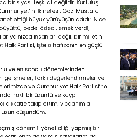
a bir siyasi teşkilat değildir. Kurtuluş
umhuriyet’in ilk nefesi, Gazi Mustafa
net ettiği büyük yürüyüşün adıdır. Nice
 büyüttü, bedel ödedi, emek verdi,
ar yalnızca insanları değil, bir milletin
 Halk Partisi, işte o hafızanın en güçlü
orlu ve en sancılı dönemlerinden
 gelişmeler, farklı değerlendirmeler ve
elerimizde ve Cumhuriyet Halk Partisi’ne
nda haklı bir üzüntü ve kaygı
i dikkatle takip ettim, vicdanımla
n uzun düşündüm.
çmiş dönem il yöneticiliği yapmış bir
eleştirilerim de vardır, kaygılarım da…