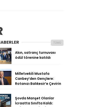
R
HABERLER
TÜMÜ
Akın, satranç turnuvası
ödül törenine katıldı
Milletvekili Mustafa
Canbey’den Gençlere:
Rotanızı Balıkesir’e Çevirin
Şovda Manşet Olanlar
İcraatta Sınıfta Kaldı: