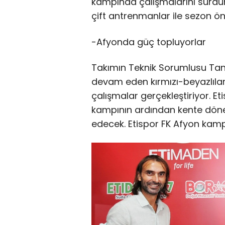
kampında çalışmalarını sürdürü
çift antrenmanlar ile sezon ö
-Afyonda güç topluyorlar
Takımın Teknik Sorumlusu Tanj
devam eden kırmızı-beyazlılar; d
çalışmalar gerçekleştiriyor. E
kampının ardından kente dön
edecek. Etispor FK Afyon kamp