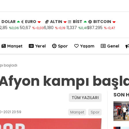
DOLAR
EURO
ALTIN
BİST
BITCOIN
2,85
50,67
6,180
11,337
$87.295
%0,06
%-0,03
%-0,19
%0,41
%-0,47
Manşet
Yerel
Spor
Yaşam
Genel
pı başladı
 Afyon kampı başl
SON 
TÜM YAZILARI
0-2021 23:59
Manşet
Spor