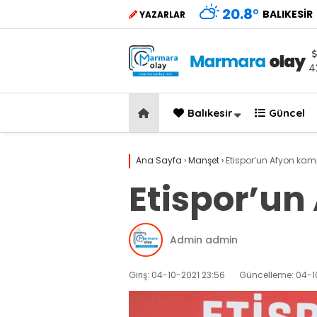
20.8
°
BALIKESIR
YAZARLAR
4
Balıkesir
Güncel
Ana Sayfa
›
Manşet
›
Etispor’un Afyon kam
Etispor’un
Admin admin
Giriş: 04-10-2021 23:56
Güncelleme: 04-1