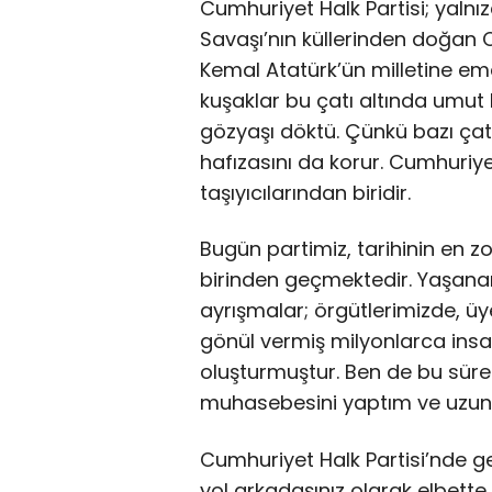
Cumhuriyet Halk Partisi; yalnızc
Savaşı’nın küllerinden doğan C
Kemal Atatürk’ün milletine ema
kuşaklar bu çatı altında umut
gözyaşı döktü. Çünkü bazı çatıl
hafızasını da korur. Cumhuriyet
taşıyıcılarından biridir.
Bugün partimiz, tarihinin en z
birinden geçmektedir. Yaşanan
ayrışmalar; örgütlerimizde, üy
gönül vermiş milyonlarca insa
oluşturmuştur. Ben de bu sürec
muhasebesini yaptım ve uzu
Cumhuriyet Halk Partisi’nde ge
yol arkadaşınız olarak elbette 