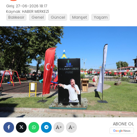
Giriş: 27-06-2026 18:17
Kaynak: HABER MERKEZİ
Balıkesir
Genel
Güncel
Manşet
Yaşam
ABONE OL
+
-