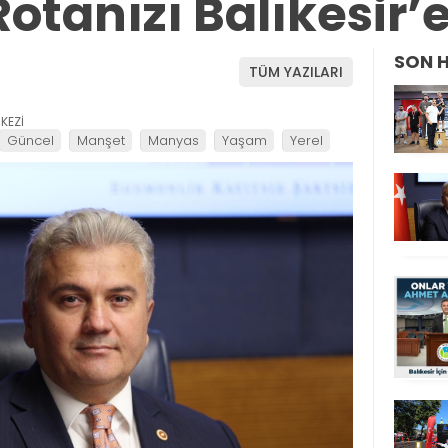
otanızı Balıkesir’
SON 
TÜM YAZILARI
KEZİ
Güncel
Manşet
Manyas
Yaşam
Yerel