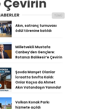
e Çevirin
HABERLER
TÜMÜ
Akın, satranç turnuvası
ödül törenine katıldı
Milletvekili Mustafa
Canbey’den Gençlere:
Rotanızı Balıkesir’e Çevirin
Şovda Manşet Olanlar
İcraatta Sınıfta Kaldı:
Onlar Kaçsa da Ahmet
Akın Vatandaşın Yanında!
Volkan Konak Parkı
hizmete açıldı