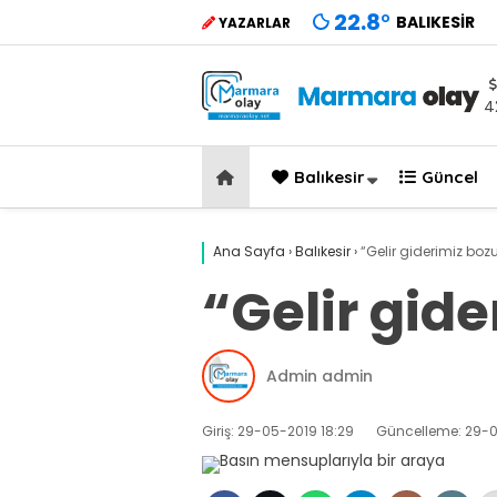
22.8
°
BALIKESIR
YAZARLAR
4
Balıkesir
Güncel
Ana Sayfa
›
Balıkesir
›
“Gelir giderimiz boz
“Gelir gid
Admin admin
Giriş: 29-05-2019 18:29
Güncelleme: 29-0