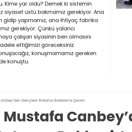
ldu. Kime yar oldu? Demek ki sistemin
raz siyaset üstü bakmamız gerekiyor. Ana
n gidip yapmamız, ana ihtiyaç fabrika
ız gerekiyor. Çünkü yalancı
aya çalışan siyasinin ben olmasını
dele ettiğimizi göreceksiniz.
onuşacağız, konuşmamamız gereken
de konuştu.
 Canbey’den Gençlere: Rotanızı Balıkesir’e Çevirin
li Mustafa Canbey