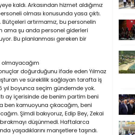
yeye kaldı. Arkasından hizmet aldığımız
personeli olması konusunda yasa çıktı.
 Bütçeleri artırmamız, bu personelin
ım ama şu anda personel giderleri
ruyor. Bu planlanması gereken bir
nde olmayacağım
sonuçlar doğurduğunu ifade eden Yılmaz
turan ve süreklilik sağlayan tarafta iş
,5 yıl boyunca seçim gündemde yok.
ltı ay içerisinde de benim partim beni
a ben kamuoyuna çıkacağım, beni
cağım. Şimdi bakıyoruz, Edip Bey, Zekai
a bırakmayı düşünmedi. Haftalarca
da yaşadıklarını manşetlere taşındı.