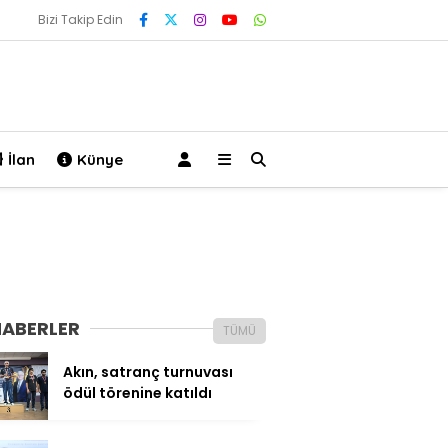
Bizi Takip Edin
İlan
Künye
HABERLER
TÜMÜ
Akın, satranç turnuvası
ödül törenine katıldı