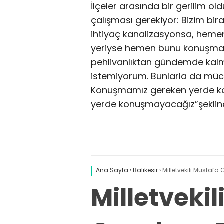
İlçeler arasında bir gerilim o
çalışması gerekiyor: Bizim bi
ihtiyaç kanalizasyonsa, heme
yeriyse hemen bunu konuşmam
pehlivanlıktan gündemde kalm
istemiyorum. Bunlarla da müca
Konuşmamız gereken yerde k
yerde konuşmayacağız”şeklin
Ana Sayfa
›
Balıkesir
›
Milletvekili Mustafa
Milletveki