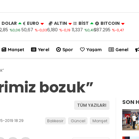
DOLAR
EURO
ALTIN
BİST
BITCOIN
2,85
50,67
6,180
11,337
$87.295
%0,06
%-0,03
%-0,19
%0,41
%-0,47
Manşet
Yerel
Spor
Yaşam
Genel
uk”
erimiz bozuk”
SON 
TÜM YAZILARI
5-2019 18:29
Balıkesir
Güncel
Manşet