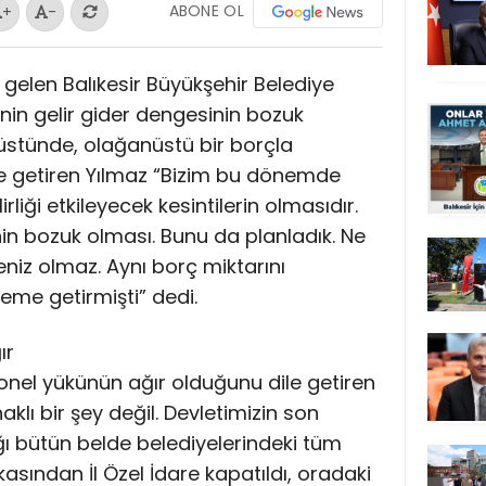
ABONE OL
+
-
gelen Balıkesir Büyükşehir Belediye
nin gelir gider dengesinin bozuk
n üstünde, olağanüstü bir borçla
ile getiren Yılmaz “Bizim bu dönemde
rliği etkileyecek kesintilerin olmasıdır.
nin bozuk olması. Bunu da planladık. Ne
niz olmaz. Aynı borç miktarını
me getirmişti” dedi.
ır
sonel yükünün ağır olduğunu dile getiren
klı bir şey değil. Devletimizin son
ı bütün belde belediyelerindeki tüm
asından İl Özel İdare kapatıldı, oradaki