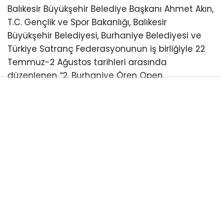
Balıkesir Büyükşehir Belediye Başkanı Ahmet Akın,
T.C. Gençlik ve Spor Bakanlığı, Balıkesir
Büyükşehir Belediyesi, Burhaniye Belediyesi ve
Türkiye Satranç Federasyonunun iş birliğiyle 22
Temmuz-2 Ağustos tarihleri arasında
düzenlenen “2. Burhaniye Ören Open
Uluslararası Açık Satranç Turnuvası Ödül
Töreni”ne katıldı.
Burhaniye Ahmet Akın Kültür
Merkezi’nde düzenlenen törene Akın’ın yanı sıra
CHP Balıkesir Milletvekili Serkan Sarı, Burhaniye
Belediye Başkanı Ali Kemal Deveciler, CHP
Balıkesir İl Başkanı Fikret Şahin, Türkiye Satranç
Federasyonu Başkanı Fethi Apaydın, Türkiye
Satranç Federasyonu (TSF) Balıkesir İl Temsilcisi
Mete Deniz, hakemler, antrenörler, sporcular,
veliler ve satrançseverler katıldı. Türkiye’nin ve