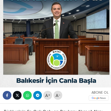
ABONE OL
+
-