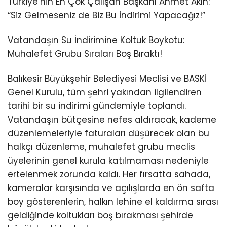
Türkiye’nin En Çok Çalışan Başkanı Ahmet Akın:
“Siz Gelmeseniz de Biz Bu İndirimi Yapacağız!”
Vatandaşın Su İndirimine Koltuk Boykotu:
Muhalefet Grubu Sıraları Boş Bıraktı!
Balıkesir Büyükşehir Belediyesi Meclisi ve BASKİ
Genel Kurulu, tüm şehri yakından ilgilendiren
tarihi bir su indirimi gündemiyle toplandı.
Vatandaşın bütçesine nefes aldıracak, kademe
düzenlemeleriyle faturaları düşürecek olan bu
halkçı düzenleme, muhalefet grubu meclis
üyelerinin genel kurula katılmaması nedeniyle
ertelenmek zorunda kaldı. Her fırsatta sahada,
kameralar karşısında ve açılışlarda en ön safta
boy gösterenlerin, halkın lehine el kaldırma sırası
geldiğinde koltukları boş bırakması şehirde