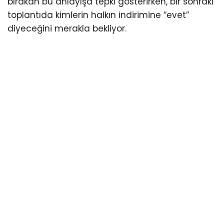
bırakan bu anlayışa tepki gösterirken, bir sonraki
toplantıda kimlerin halkın indirimine “evet”
diyeceğini merakla bekliyor.