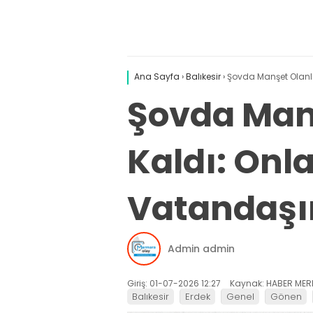
Ana Sayfa
›
Balıkesir
›
Şovda Manşet Olanla
Şovda Manş
Kaldı: Onl
Vatandaşı
Admin admin
Giriş: 01-07-2026 12:27
Kaynak: HABER MER
Balıkesir
Erdek
Genel
Gönen