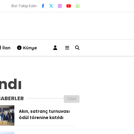
Bizi Takip Edin
İlan
Künye
ndı
HABERLER
TÜMÜ
Akın, satranç turnuvası
ödül törenine katıldı