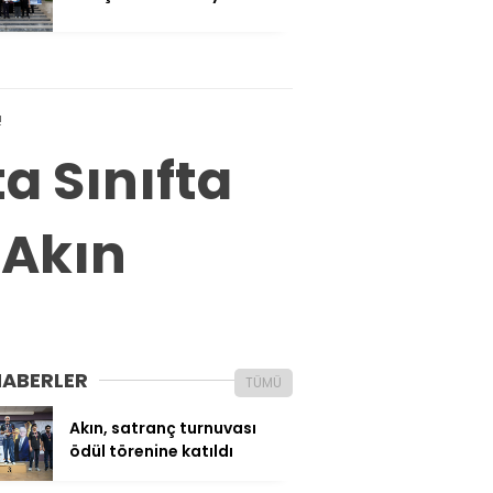
!
a Sınıfta
 Akın
HABERLER
TÜMÜ
Akın, satranç turnuvası
ödül törenine katıldı