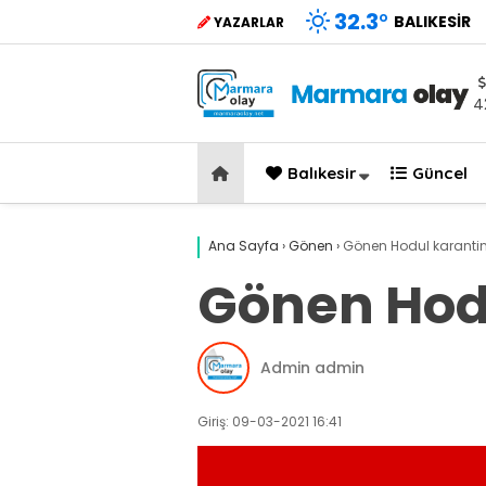
32.3
°
BALIKESIR
YAZARLAR
4
Balıkesir
Güncel
Ana Sayfa
›
Gönen
›
Gönen Hodul karantin
Gönen Hodu
Admin admin
Giriş: 09-03-2021 16:41