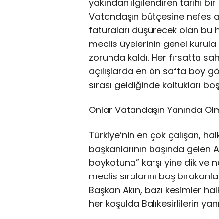
yakından ilgilendiren tarihi bi
Vatandaşın bütçesine nefes a
faturaları düşürecek olan bu
meclis üyelerinin genel kurul
zorunda kaldı. Her fırsatta s
açılışlarda en ön safta boy gös
sırası geldiğinde koltukları bo
Onlar Vatandaşın Yanında Ol
Türkiye’nin en çok çalışan, hal
başkanlarının başında gelen A
boykotuna” karşı yine dik ve ne
meclis sıralarını boş bırakanl
Başkan Akın, bazı kesimler ha
her koşulda Balıkesirlilerin ya