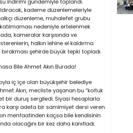
r su indirimi gündemiyle toplandı.
ldıracak, kademe düzenlemeleriyle
 halkçı düzenleme, muhalefet grubu
a katılmaması nedeniyle ertelenmek
ahada, kameralar karşısında ve
terenlerin, halkın lehine el kaldırma
ş bırakması şehirde büyük tepki topladı.
masa Bile Ahmet Akın Burada!
kıyla iç içe olan büyükşehir belediye
hmet Akın, mecliste yaşanan bu “koltuk
t bir duruş sergiledi. Siyasi hesaplarla
ara karşı adeta bir samimiyet dersi veren
lkın menfaatinden kaçsa bile kendisinin
nında olacağını bir kez daha kanıtladı.