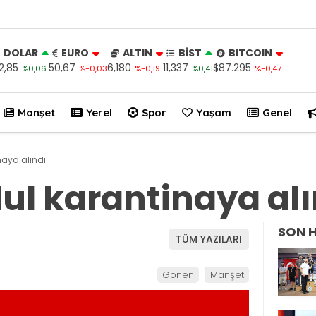
DOLAR
EURO
ALTIN
BİST
BITCOIN
2,85
50,67
6,180
11,337
$87.295
%0,06
%-0,03
%-0,19
%0,41
%-0,47
Manşet
Yerel
Spor
Yaşam
Genel
aya alındı
l karantinaya alı
SON 
TÜM YAZILARI
Gönen
Manşet