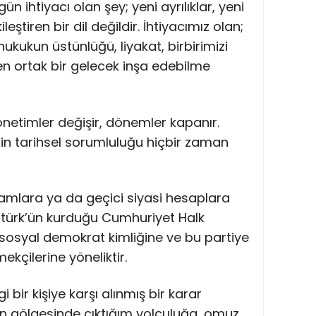
n ihtiyacı olan şey; yeni ayrılıklar, yeni
eştiren bir dil değildir. İhtiyacımız olan;
ukukun üstünlüğü, liyakat, birbirimizi
n ortak bir gelecek inşa edebilme
 yönetimler değişir, dönemler kapanır.
in tarihsel sorumluluğu hiçbir zaman
kamlara ya da geçici siyasi hesaplara
atürk’ün kurduğu Cumhuriyet Halk
, sosyal demokrat kimliğine ve bu partiye
mekçilerine yöneliktir.
bir kişiye karşı alınmış bir karar
okun gölgesinde çıktığım yolculuğa, omuz