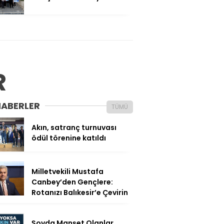
R
HABERLER
TÜMÜ
Akın, satranç turnuvası
ödül törenine katıldı
Milletvekili Mustafa
Canbey’den Gençlere:
Rotanızı Balıkesir’e Çevirin
Şovda Manşet Olanlar