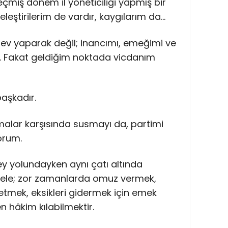
çmiş dönem il yöneticiliği yapmış bir
eleştirilerim de vardır, kaygılarım da…
ev yaparak değil; inancımı, emeğimi ve
m. Fakat geldiğim noktada vicdanım
başkadır.
alar karşısında susmayı da, partimi
orum.
y yolundayken aynı çatı altında
dele; zor zamanlarda omuz vermek,
etmek, eksikleri gidermek için emek
 hâkim kılabilmektir.