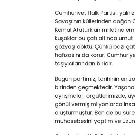
Cumhuriyet Halk Partisi; yalnızc
Savaşı’nın küllerinden doğan C
Kemal Atatürk’ün milletine ema
kuşaklar bu çatı altında umut
gözyaşı döktü. Çünkü bazı çatıl
hafızasını da korur. Cumhuriyet
taşıyıcılarından biridir.
Bugün partimiz, tarihinin en z
birinden geçmektedir. Yaşanan
ayrışmalar; örgütlerimizde, üy
gönül vermiş milyonlarca insa
oluşturmuştur. Ben de bu sürec
muhasebesini yaptım ve uzu