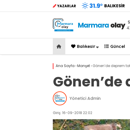
31.9
°
BALIKESIR
YAZARLAR
4
Balıkesir
Güncel
Ana Sayfa
›
Manşet
›
Gönen’de deprem tat
Gönen’de 
Yönetici Admin
Giriş: 16-09-2018 22:02