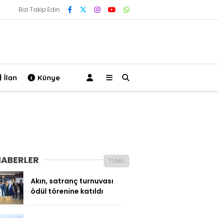
Bizi Takip Edin
İlan
Künye
HABERLER
TÜMÜ
Akın, satranç turnuvası
ödül törenine katıldı