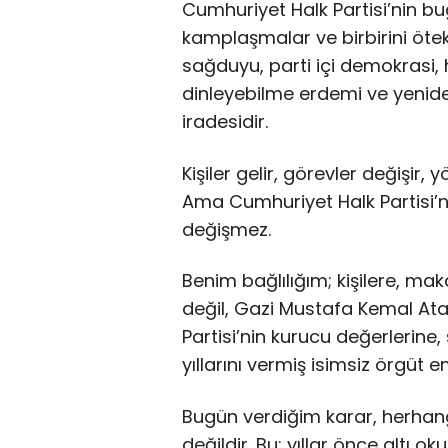
Cumhuriyet Halk Partisi’nin bugü
kamplaşmalar ve birbirini ötekil
sağduyu, parti içi demokrasi, h
dinleyebilme erdemi ve yenide
iradesidir.
Kişiler gelir, görevler değişir,
Ama Cumhuriyet Halk Partisi’n
değişmez.
Benim bağlılığım; kişilere, ma
değil, Gazi Mustafa Kemal At
Partisi’nin kurucu değerlerine
yıllarını vermiş isimsiz örgüt e
Bugün verdiğim karar, herhangi 
değildir. Bu; yıllar önce altı 