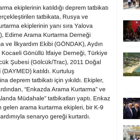
rma ekiplerinin katıldığı deprem tatbikatı
çekleştirilen tatbikata, Rusya ve
rtarma ekiplerinin yanı sıra Yalova
), Edirne Arama Kurtarma Derneği
 ve İlkyardım Ekibi (GÖNDAK), Aydın
ocaeli Gönüllü İtfaiye Derneği, Türkiye
cük Şubesi (Gölcük/Trac), 2011 Doğal
i (DAYMED) katıldı.
Kurtuluş
na deprem tatbikatı için yıkıldı. Ekipler,
ardından, “Enkazda Arama Kurtarma” ve
anda Müdahale” tatbikatları yaptı. Enkaz
n gelen arama kurtarma ekipleri, bir K-9
rdımıyla senaryo gereği kurtardı.