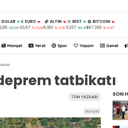
DOLAR
EURO
ALTIN
BİST
BITCOIN
2,85
50,67
6,180
11,337
$87.295
%0,06
%-0,03
%-0,19
%0,41
%-0,47
Manşet
Yerel
Spor
Yaşam
Genel
bikatı
deprem tatbikatı
SON 
TÜM YAZILARI
Manşet