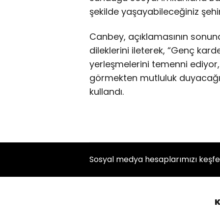
şekilde yaşayabileceğiniz şehir
Canbey, açıklamasının sonun
dileklerini ileterek, “Genç kard
yerleşmelerini temenni ediyor,
görmekten mutluluk duyacağımı
kullandı.
Sosyal medya hesaplarımızı keşf
K