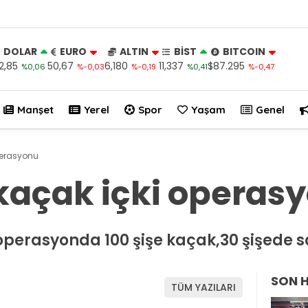
DOLAR
EURO
ALTIN
BİST
BITCOIN
2,85
50,67
6,180
11,337
$87.295
%0,06
%-0,03
%-0,19
%0,41
%-0,47
Manşet
Yerel
Spor
Yaşam
Genel
perasyonu
kaçak içki operas
erasyonda 100 şişe kaçak,30 şişede saht
SON 
TÜM YAZILARI