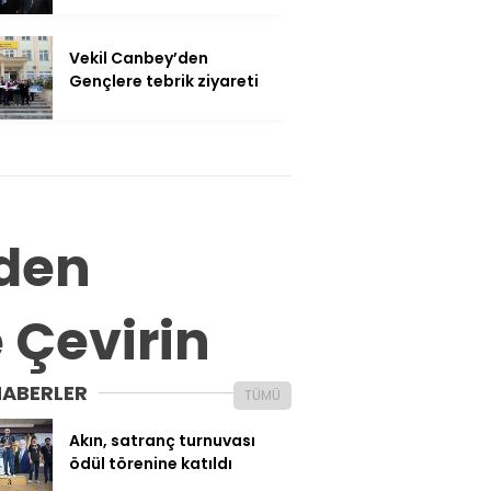
Vekil Canbey’den
Gençlere tebrik ziyareti
’den
e Çevirin
HABERLER
TÜMÜ
Akın, satranç turnuvası
ödül törenine katıldı