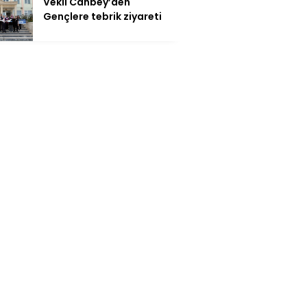
Vekil Canbey’den
Gençlere tebrik ziyareti