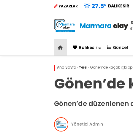
27.5
°
BALIKESIR
YAZARLAR
4
Balıkesir
Güncel
Ana Sayfa
›
Yerel
›
Gönen’de kaçak içki o
Gönen’de 
Gönen’de düzenlenen op
Yönetici Admin