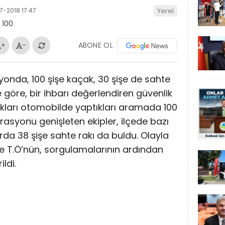
-2018 17:47
Yerel
ABONE OL
+
-
nda, 100 şişe kaçak, 30 şişe de sahte
iye göre, bir ihbarı değerlendiren güvenlik
dukları otomobilde yaptıkları aramada 100
erasyonu genişleten ekipler, ilçede bazı
da 38 şişe sahte rakı da buldu. Olayla
K. ve T.Ö’nün, sorgulamalarının ardından
ildi.