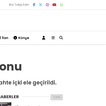
Bizi Takip Edin
İlan
Künye
yonu
e içki ele geçirildi.
HABERLER
TÜMÜ