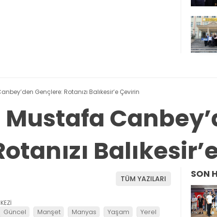
 Canbey’den Gençlere: Rotanızı Balıkesir’e Çevirin
li Mustafa Canbey
otanızı Balıkesir’
SON 
TÜM YAZILARI
KEZİ
Güncel
Manşet
Manyas
Yaşam
Yerel