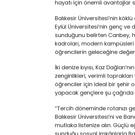
hayatı için önemli avantajlar s
Balıkesir Üniversitesi’nin kökl
Eylül Üniversitesi’nin genç ve d
sunduğunu belirten Canbey, he
kadroları, modern kampüsleri 
öğrencilerin geleceğine değer k
İki denize kıyısı, Kaz Dağları’nı
zenginlikleri, verimli toprakları
öğrenciler için ideal bir şehi
yapacak gençlere şu çağrıda 
“Tercih döneminde rotanızı ge
Balıkesir Üniversitesi’ni ve Ba
mutlaka listenize alın. Güçlü e
sunduğu sosyal imkânlarla Balı