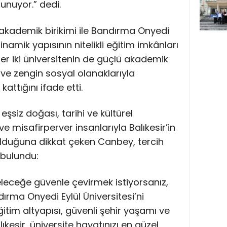
unuyor.” dedi.
ü akademik birikimi ile Bandırma Onyedi
inamik yapısının nitelikli eğitim imkânları
r iki üniversitenin de güçlü akademik
ve zengin sosyal olanaklarıyla
attığını ifade etti.
n eşsiz doğası, tarihi ve kültürel
 ve misafirperver insanlarıyla Balıkesir’in
r olduğuna dikkat çeken Canbey, tercih
bulundu:
leceğe güvenle çevirmek istiyorsanız,
ndırma Onyedi Eylül Üniversitesi’ni
ğitim altyapısı, güvenli şehir yaşamı ve
kesir, üniversite hayatınızı en güzel