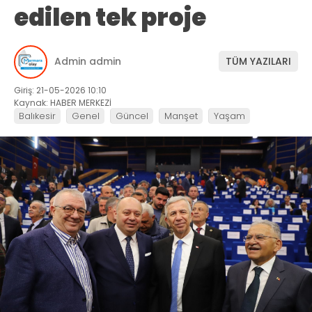
edilen tek proje
Admin admin
TÜM YAZILARI
Giriş: 21-05-2026 10:10
Kaynak: HABER MERKEZİ
Balıkesir
Genel
Güncel
Manşet
Yaşam