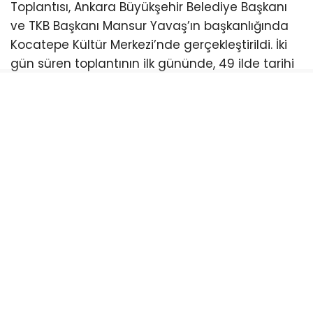
Toplantısı, Ankara Büyükşehir Belediye Başkanı
ve TKB Başkanı Mansur Yavaş’ın başkanlığında
Kocatepe Kültür Merkezi’nde gerçekleştirildi. İki
gün süren toplantının ilk gününde, 49 ilde tarihi
ve kültürel dokuyu korumaya yönelik hazırlanan
toplam 136 proje kamuoyuna tanıtıldı.
Toplantıda, birliğin yeni dönemde yalnızca
destek sağlayan değil, aynı zamanda proje
üreten ve belediyelerin kapasitesini geliştiren bir
anlayışla hareket edeceği vurgulandı.
Türkiye’nin farklı şehirlerinden 33 mimarın
katkısıyla hazırlanan süreç kapsamında tarihi
yapıların korunarak kent yaşamına yeniden
kazandırılması hedefleniyor.