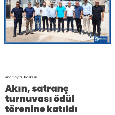
Ana Sayfa
›
Balıkesir
Akın, satranç
turnuvası ödül
törenine katıldı