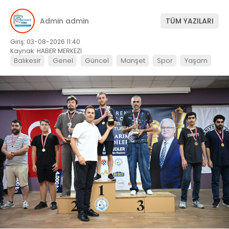
Admin admin
TÜM YAZILARI
Giriş: 03-08-2026 11:40
Kaynak: HABER MERKEZİ
Balıkesir
Genel
Güncel
Manşet
Spor
Yaşam