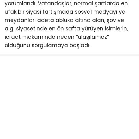
yorumlandı. Vatandaşlar, normal şartlarda en
ufak bir siyasi tartışmada sosyal medyayı ve
meydanları adeta abluka altına alan, şov ve
algı siyasetinde en ön safta yürüyen isimlerin,
icraat makamında neden “ulaşılamaz”
olduğunu sorgulamaya başladı.
Siyasi engelleme çabalarına rağmen geri adım
atmayacağını ilan eden Türkiye’nin en çalışkan
belediye başkanı Ahmet Akın, halkın hakkı olan
indirimi er ya da geç meclisten geçirmekte
kararlı. Balıkesirliler ise meclis sıralarını boş
bırakan bu anlayışa tepki gösterirken, bir sonraki
toplantıda kimlerin halkın indirimine “evet”
diyeceğini merakla bekliyor.