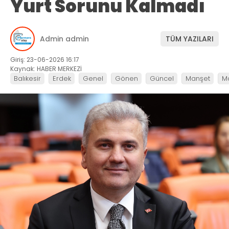
Yurt Sorunu Kalmadı
Admin admin
TÜM YAZILARI
Giriş: 23-06-2026 16:17
Kaynak: HABER MERKEZİ
Balıkesir
Erdek
Genel
Gönen
Güncel
Manşet
M