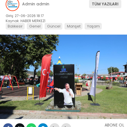
Admin admin
TÜM YAZILARI
Giriş: 27-06-2026 18:17
Kaynak: HABER MERKEZİ
Balıkesir
Genel
Güncel
Manşet
Yaşam
ABONE OL