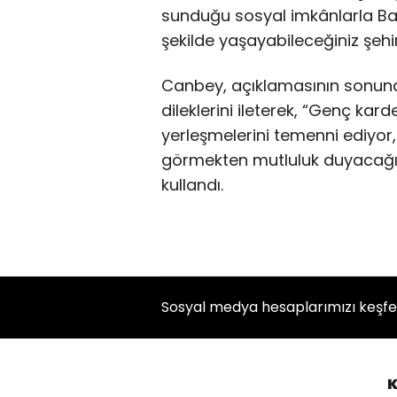
sunduğu sosyal imkânlarla Balı
şekilde yaşayabileceğiniz şehir
Canbey, açıklamasının sonun
dileklerini ileterek, “Genç kard
yerleşmelerini temenni ediyor,
görmekten mutluluk duyacağımı
kullandı.
Sosyal medya hesaplarımızı keşf
K