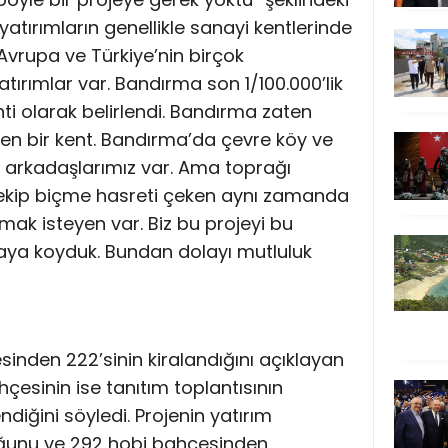
 yatırımların genellikle sanayi kentlerinde
 “Avrupa ve Türkiye’nin birçok
tırımlar var. Bandırma son 1/100.000’lik
nti olarak belirlendi. Bandırma zaten
len bir kent. Bandırma’da çevre köy ve
n arkadaşlarımız var. Ama toprağı
kip biçme hasreti çeken aynı zamanda
mak isteyen var. Biz bu projeyi bu
aya koyduk. Bundan dolayı mutluluk
nden 222’sinin kiralandığını açıklayan
çesinin ise tanıtım toplantısının
diğini söyledi. Projenin yatırım
duğunu ve 292 hobi bahçesinden