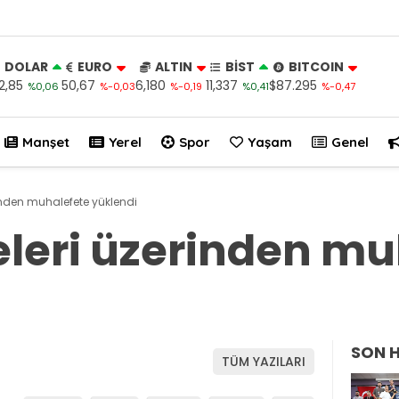
DOLAR
EURO
ALTIN
BİST
BITCOIN
2,85
50,67
6,180
11,337
$87.295
%0,06
%-0,03
%-0,19
%0,41
%-0,47
Manşet
Yerel
Spor
Yaşam
Genel
inden muhalefete yüklendi
leri üzerinden mu
SON 
TÜM YAZILARI