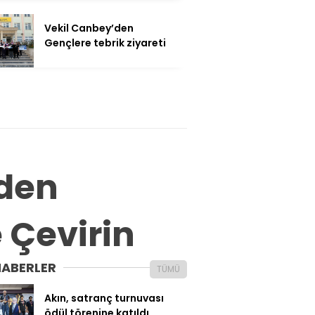
Vekil Canbey’den
Gençlere tebrik ziyareti
’den
e Çevirin
HABERLER
TÜMÜ
Akın, satranç turnuvası
ödül törenine katıldı