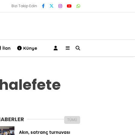
Bizi Takip Edin
İlan
Künye
halefete
HABERLER
TÜMÜ
Akın, satranç turnuvası