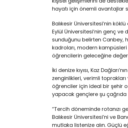
kişisel gelişimlerini de destekl
hayatı için önemli avantajlar s
Balıkesir Üniversitesi’nin kökl
Eylül Üniversitesi’nin genç ve d
sunduğunu belirten Canbey, he
kadroları, modern kampüsleri 
öğrencilerin geleceğine değer k
İki denize kıyısı, Kaz Dağları’nı
zenginlikleri, verimli toprakları
öğrenciler için ideal bir şehi
yapacak gençlere şu çağrıda 
“Tercih döneminde rotanızı ge
Balıkesir Üniversitesi’ni ve Ba
mutlaka listenize alın. Güçlü e