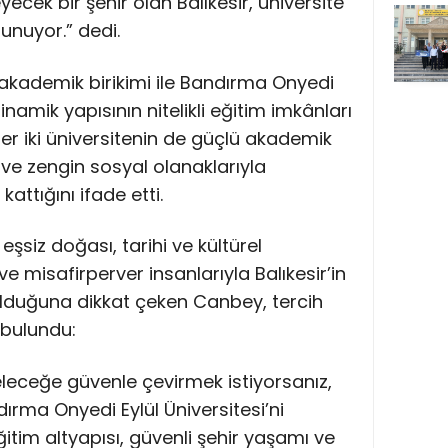
eyecek bir şehir olan Balıkesir, üniversite
unuyor.” dedi.
ü akademik birikimi ile Bandırma Onyedi
inamik yapısının nitelikli eğitim imkânları
r iki üniversitenin de güçlü akademik
ve zengin sosyal olanaklarıyla
attığını ifade etti.
n eşsiz doğası, tarihi ve kültürel
 ve misafirperver insanlarıyla Balıkesir’in
r olduğuna dikkat çeken Canbey, tercih
bulundu:
leceğe güvenle çevirmek istiyorsanız,
ndırma Onyedi Eylül Üniversitesi’ni
ğitim altyapısı, güvenli şehir yaşamı ve