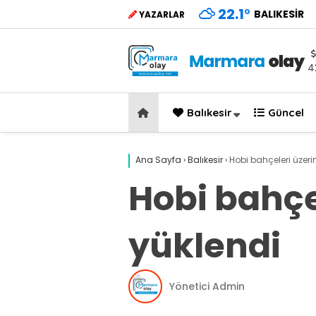
22.1
°
BALIKESIR
YAZARLAR
4
Balıkesir
Güncel
Ana Sayfa
›
Balıkesir
›
Hobi bahçeleri üzer
Hobi bahçe
yüklendi
Yönetici Admin