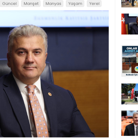
Güncel
Manşet
Manyas
Yaşam
Yerel