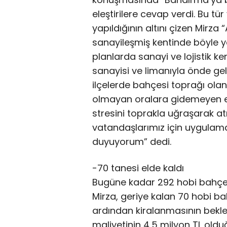
eleştirilere cevap verdi. Bu tür
yapıldığının altını çizen Mirza
sanayileşmiş kentinde böyle ya
planlarda sanayi ve lojistik ke
sanayisi ve limanıyla önde ge
ilçelerde bahçesi toprağı ola
olmayan oralara gidemeyen e
stresini toprakla uğraşarak at
vatandaşlarımız için uygulam
duyuyorum” dedi.
-70 tanesi elde kaldı
Bugüne kadar 292 hobi bahçesi
Mirza, geriye kalan 70 hobi bah
ardından kiralanmasının beklen
maliyetinin 4,5 milyon TL ol