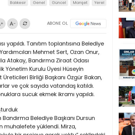
Balıkesir
Genel
Güncel
Manşet
Yerel
ABONE OL
+
-
sı yapıldı. Tanıtım toplantısına Belediye
Yardımcıları Mehmet Sert, Ozan Onur,
lla Atakay, Bandırma Ziraat Odası
ik Yönetim Kurulu Üyesi Hüseyin
Üreticileri Birliği Başkanı Özgür Bakan,
rlar ve çok sayıda vatandaş katıldı.
onuklara sucuk ekmek ikramı yapıldı.
şturduk
n Bandırma Belediye Başkanı Dursun
n muhalefete yüklendi. Mirza,
yle bir projeye gerek yoktu” şeklindeki