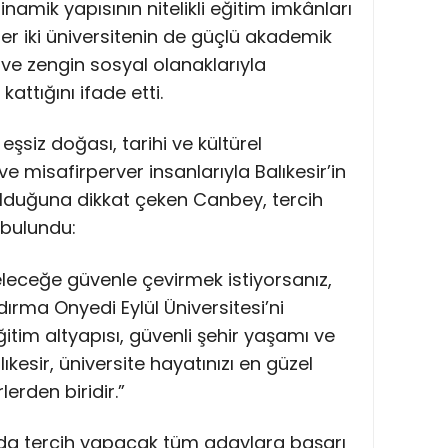
inamik yapısının nitelikli eğitim imkânları
r iki üniversitenin de güçlü akademik
ve zengin sosyal olanaklarıyla
attığını ifade etti.
n eşsiz doğası, tarihi ve kültürel
 ve misafirperver insanlarıyla Balıkesir’in
r olduğuna dikkat çeken Canbey, tercih
bulundu:
leceğe güvenle çevirmek istiyorsanız,
ndırma Onyedi Eylül Üniversitesi’ni
ğitim altyapısı, güvenli şehir yaşamı ve
kesir, üniversite hayatınızı en güzel
lerden biridir.”
da tercih yapacak tüm adaylara başarı