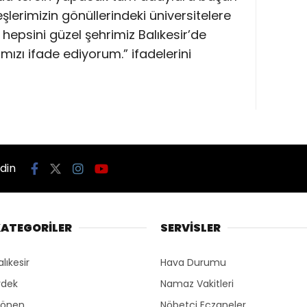
eşlerimizin gönüllerindeki üniversitelere
 hepsini güzel şehrimiz Balıkesir’de
zı ifade ediyorum.” ifadelerini
edin
ATEGORİLER
SERVİSLER
alıkesir
Hava Durumu
rdek
Namaz Vakitleri
önen
Nöbetçi Eczaneler