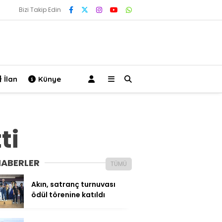
Bizi Takip Edin
İlan
Künye
ti
HABERLER
TÜMÜ
Akın, satranç turnuvası
ödül törenine katıldı