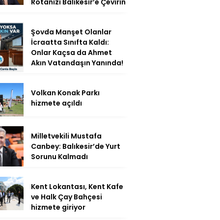
Rotanızı Balıkesir’e Çevirin
Şovda Manşet Olanlar
İcraatta Sınıfta Kaldı:
Onlar Kaçsa da Ahmet
Akın Vatandaşın Yanında!
Volkan Konak Parkı
hizmete açıldı
Milletvekili Mustafa
Canbey: Balıkesir’de Yurt
Sorunu Kalmadı
Kent Lokantası, Kent Kafe
ve Halk Çay Bahçesi
hizmete giriyor