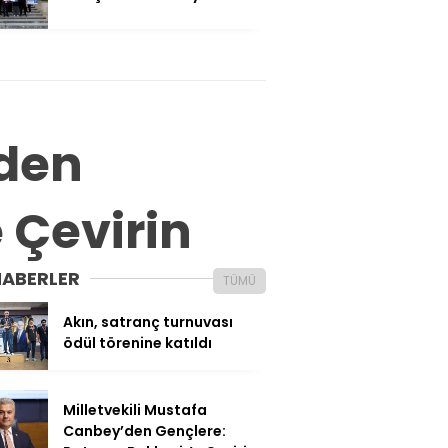
’den
e Çevirin
HABERLER
TÜMÜ
Akın, satranç turnuvası
ödül törenine katıldı
Milletvekili Mustafa
Canbey’den Gençlere: