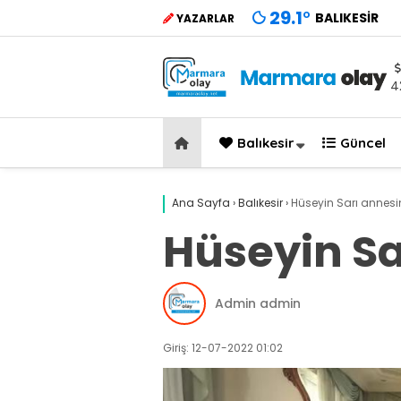
29.1
°
BALIKESIR
YAZARLAR
4
Balıkesir
Güncel
Ana Sayfa
›
Balıkesir
›
Hüseyin Sarı annesin
Hüseyin Sa
Admin admin
Giriş: 12-07-2022 01:02