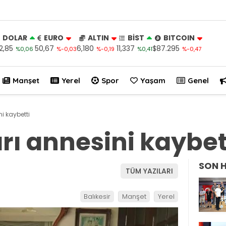
DOLAR
EURO
ALTIN
BİST
BITCOIN
2,85
50,67
6,180
11,337
$87.295
%0,06
%-0,03
%-0,19
%0,41
%-0,47
Manşet
Yerel
Spor
Yaşam
Genel
i kaybetti
rı annesini kaybet
SON 
TÜM YAZILARI
Balıkesir
Manşet
Yerel