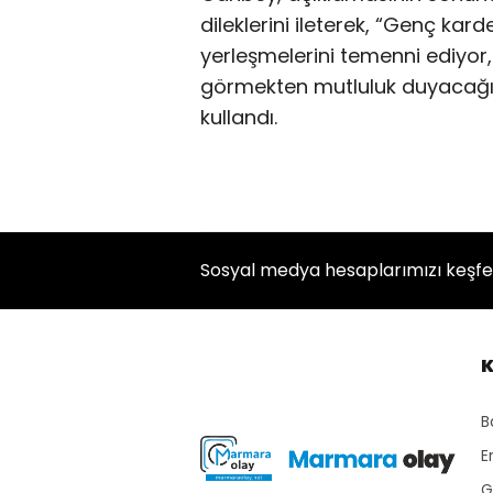
dileklerini ileterek, “Genç kard
yerleşmelerini temenni ediyor,
görmekten mutluluk duyacağımı
kullandı.
Sosyal medya hesaplarımızı keşf
K
B
E
G