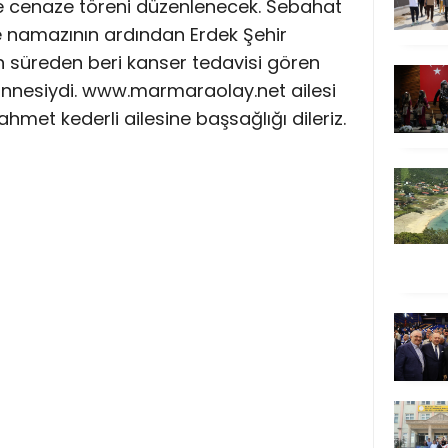
nde cenaze töreni düzenlenecek. Sebahat
ze namazının ardından Erdek Şehir
n süreden beri kanser tedavisi gören
annesiydi. www.marmaraolay.net ailesi
met kederli ailesine başsağlığı dileriz.