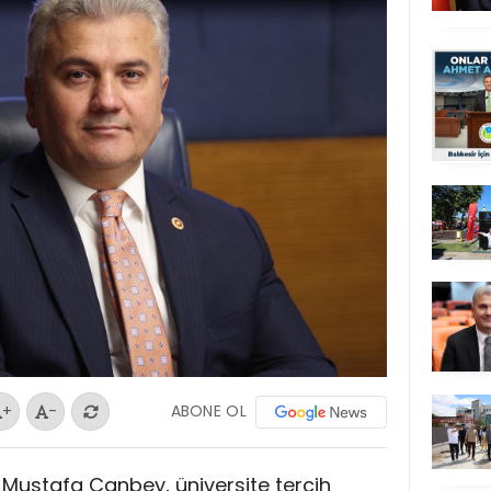
ABONE OL
+
-
Dr. Mustafa Canbey, üniversite tercih