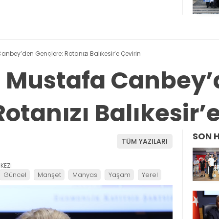
 Canbey’den Gençlere: Rotanızı Balıkesir’e Çevirin
li Mustafa Canbey
otanızı Balıkesir’
SON 
TÜM YAZILARI
KEZİ
Güncel
Manşet
Manyas
Yaşam
Yerel