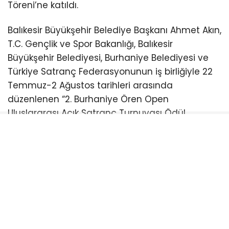
Töreni’ne katıldı.
Balıkesir Büyükşehir Belediye Başkanı Ahmet Akın,
T.C. Gençlik ve Spor Bakanlığı, Balıkesir
Büyükşehir Belediyesi, Burhaniye Belediyesi ve
Türkiye Satranç Federasyonunun iş birliğiyle 22
Temmuz-2 Ağustos tarihleri arasında
düzenlenen “2. Burhaniye Ören Open
Uluslararası Açık Satranç Turnuvası Ödül
Töreni”ne katıldı.
Burhaniye Ahmet Akın Kültür
Merkezi’nde düzenlenen törene Akın’ın yanı sıra
CHP Balıkesir Milletvekili Serkan Sarı, Burhaniye
Belediye Başkanı Ali Kemal Deveciler, CHP
Balıkesir İl Başkanı Fikret Şahin, Türkiye Satranç
Federasyonu Başkanı Fethi Apaydın, Türkiye
Satranç Federasyonu (TSF) Balıkesir İl Temsilcisi
Mete Deniz, hakemler, antrenörler, sporcular,