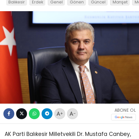
Balıkesir
Erdek
Genel
Gönen
Güncel
Manşet
M
ABONE OL
+
-
AK Parti Balıkesir Milletvekili Dr. Mustafa Canbey,