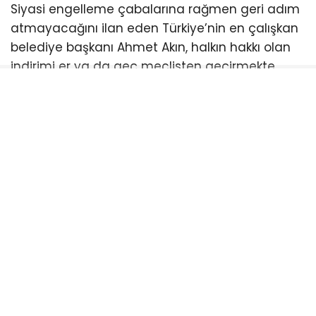
Siyasi engelleme çabalarına rağmen geri adım
atmayacağını ilan eden Türkiye’nin en çalışkan
belediye başkanı Ahmet Akın, halkın hakkı olan
indirimi er ya da geç meclisten geçirmekte
kararlı. Balıkesirliler ise meclis sıralarını boş
bırakan bu anlayışa tepki gösterirken, bir sonraki
toplantıda kimlerin halkın indirimine “evet”
diyeceğini merakla bekliyor.