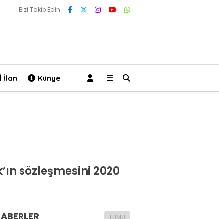
Bizi Takip Edin
İlan
Künye
’ın sözleşmesini 2020
HABERLER
TÜMÜ