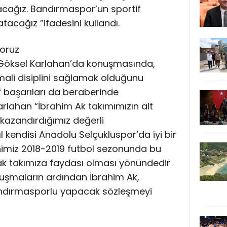
cağız. Bandırmaspor’un sportif
atacağız ”ifadesini kullandı.
yoruz
Göksel Karlahan’da konuşmasında,
 mali disiplini sağlamak olduğunu
f başarıları da beraberinde
arlahan “İbrahim Ak takımımızın alt
kazandırdığımız değerli
 kendisi Anadolu Selçukluspor’da iyi bir
imiz 2018-2019 futbol sezonunda bu
ak takımıza faydası olması yönündedir
onuşmaların ardından İbrahim Ak,
Bandırmasporlu yapacak sözleşmeyi