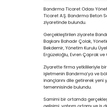
Bandırma Ticaret Odası Yöneti
Ticaret A.Ş. Bandırma Beton San
ziyaretinde bulundu.
Gerçekleştirilen ziyarete Ban
Başkanı Bahadır Çolak, Yönet
Bekdemir, Yönetim Kurulu Üye
Ergüzeloğlu, Evren Çaprak ve O
Ziyarette firma yetkilileriyle b
işletmenin Bandırma’ya ve bö
inançlarını dile getirerek yeni 
temennisinde bulundu.
Samimi bir ortamda gerçekle
gelişimi, yatırım ortamı ve iş dü