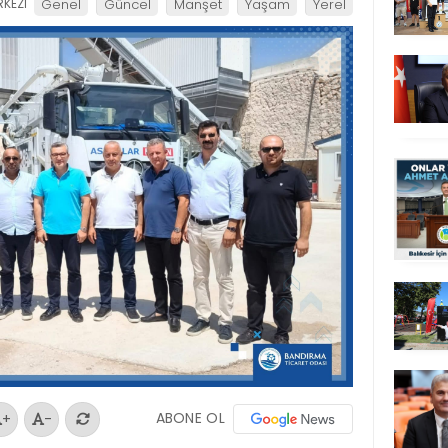
KEZİ
Genel
Güncel
Manşet
Yaşam
Yerel
ABONE OL
+
-