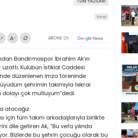
TÜM YAZILARI
Yerel
ABONE OL
+
-
rından Bandırmaspor İbrahim Ak’ın
 uzattı. Kulübün İstiklal Caddesi
inde düzenlenen imza töreninde
üyüdüm şehrimin takımıyla tekrar
 dolayı çok mutluyum”dedi.
mza atacağız
 için tüm takım arkadaşlarıyla birlikte
ni dile getiren Ak, “Bu vefa yılında
or. Bizlerde bu şehrin çocuğu olarak bu