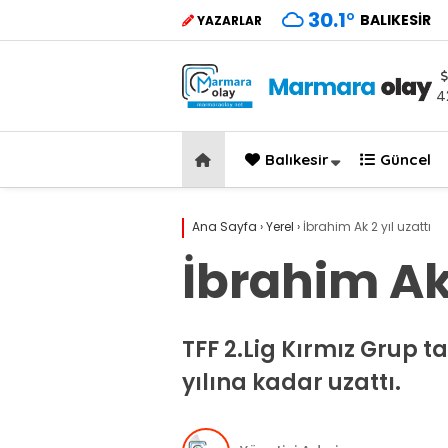
30.1
°
BALIKESIR
YAZARLAR
4
Balıkesir
Güncel
Ana Sayfa
›
Yerel
›
İbrahim Ak 2 yıl uzattı
İbrahim Ak 
TFF 2.Lig Kırmız Grup 
yılına kadar uzattı.