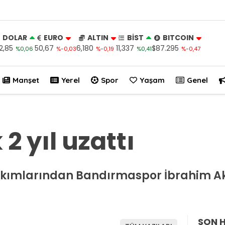
DOLAR
EURO
ALTIN
BİST
BITCOIN
2,85
50,67
6,180
11,337
$87.295
%0,06
%-0,03
%-0,19
%0,41
%-0,47
Manşet
Yerel
Spor
Yaşam
Genel
2 yıl uzattı
takımlarından Bandırmaspor İbrahim Ak
SON 