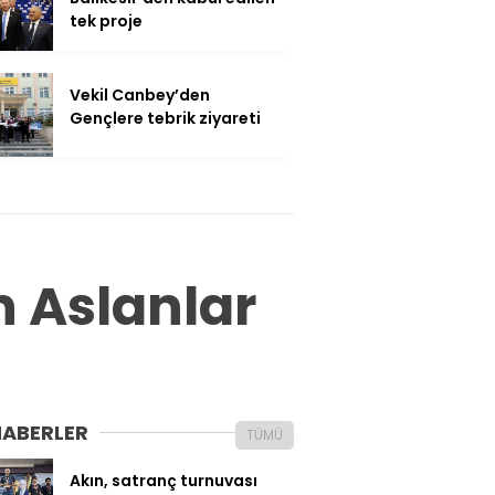
tek proje
Vekil Canbey’den
Gençlere tebrik ziyareti
 Aslanlar
HABERLER
TÜMÜ
Akın, satranç turnuvası