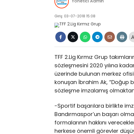
Yönetici Admin
Giriş: 03-07-2018 15:08
TFF 2.Lig Kırmız Grup takımla
sözleşmesini 2020 yılına kadar
üzerinde bulunan merkez ofis
konuşan İbrahim Ak, “Doğup b
sözleşme imzalamış olmaktan
-Sportif başarılara birlikte i
Bandırmaspor’un başarı olması
formalarının hakkını verecekleri
herkese önemli görevler düşüy