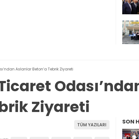
’ndan Aslanlar Beton’a Tebrik Ziyareti
icaret Odası’ndan
rik Ziyareti
SON 
TÜM YAZILARI