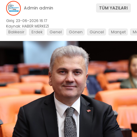
Admin admin
TÜM YAZILARI
Giriş: 23-06-2026 16:17
Kaynak: HABER MERKEZİ
Balıkesir
Erdek
Genel
Gönen
Güncel
Manşet
M