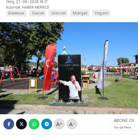
Giriş: 27-06-2026 18:17
Kaynak: HABER MERKEZİ
Balıkesir
Genel
Güncel
Manşet
Yaşam
ABONE OL
+
-