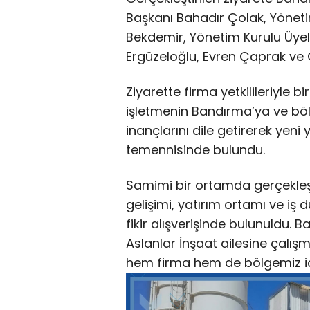
Başkanı Bahadır Çolak, Yönet
Bekdemir, Yönetim Kurulu Üye
Ergüzeloğlu, Evren Çaprak ve O
Ziyarette firma yetkilileriyle b
işletmenin Bandırma’ya ve bö
inançlarını dile getirerek yeni 
temennisinde bulundu.
Samimi bir ortamda gerçekle
gelişimi, yatırım ortamı ve iş dü
fikir alışverişinde bulunuldu.
Aslanlar İnşaat ailesine çalışm
hem firma hem de bölgemiz için