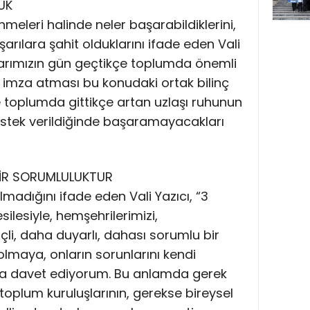
UK
meleri halinde neler başarabildiklerini,
arılara şahit olduklarını ifade eden Vali
şlarımızın gün geçtikçe toplumda önemli
e imza atması bu konudaki ortak bilinç
oplumda gittikçe artan uzlaşı ruhunun
destek verildiğinde başaramayacakları
BİR SORUMLULUKTUR
madığını ifade eden Vali Yazıcı, “3
silesiyle, hemşehrilerimizi,
inçli, daha duyarlı, dahası sorumlu bir
olmaya, onların sorunlarını kendi
ya davet ediyorum. Bu anlamda gerek
 toplum kuruluşlarının, gerekse bireysel