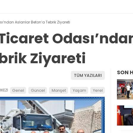
’ndan Aslanlar Beton’a Tebrik Ziyareti
icaret Odası’ndan
rik Ziyareti
SON 
TÜM YAZILARI
KEZİ
Genel
Güncel
Manşet
Yaşam
Yerel