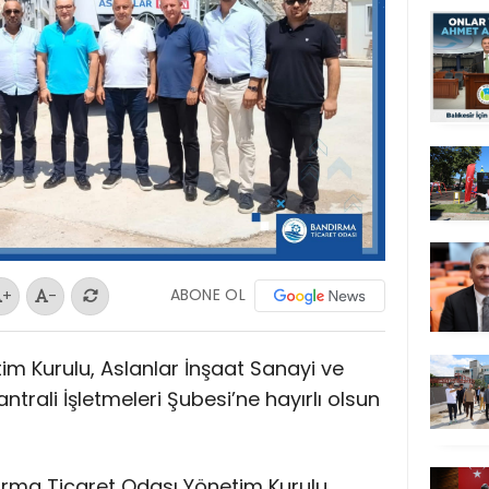
ABONE OL
+
-
m Kurulu, Aslanlar İnşaat Sanayi ve
trali İşletmeleri Şubesi’ne hayırlı olsun
dırma Ticaret Odası Yönetim Kurulu