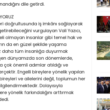
andığını dile getirdi.
İYORUZ
leri doğrultusunda iş imkânı sağlayarak
getirebileceğini vurgulayan Vali Yazıcı,
eli olmayan insanlar gibi temel hak ve
arın da en güzel şekilde yaşama
ez daha tüm insanlığa duyurmak
elişen dünyamızda son dönemlerde,
a çok önemli adımlar atıldığı ve
rçektir. Engelli bireylere yönelik yapılan
ireyleri ve ailelerini değil, toplumun her
lgilendirmektedir. Dolayısıyla
ere yönelik farkındalığını arttırmak
edi.