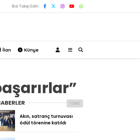
Bizi Takip Edin
İlan
Künye
başarırlar”
HABERLER
TÜMÜ
Akın, satranç turnuvası
ödül törenine katıldı