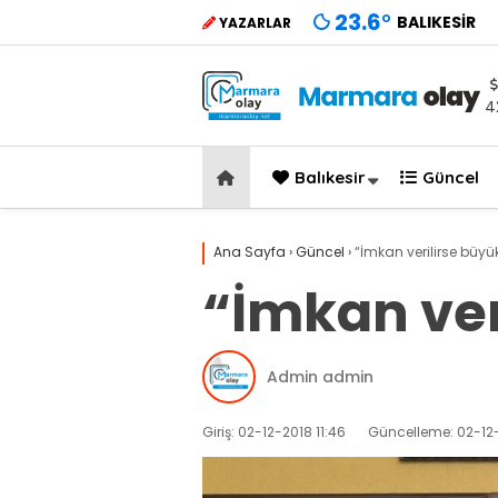
23.6
°
BALIKESIR
YAZARLAR
4
Balıkesir
Güncel
Ana Sayfa
›
Güncel
›
“İmkan verilirse büyük
“İmkan veri
Admin admin
Giriş: 02-12-2018 11:46
Güncelleme: 02-12-