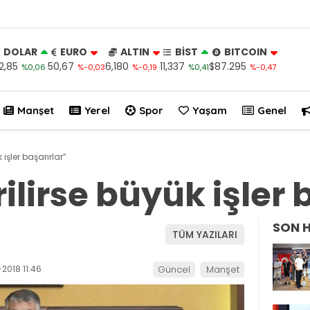
DOLAR
EURO
ALTIN
BİST
BITCOIN
2,85
50,67
6,180
11,337
$87.295
%0,06
%-0,03
%-0,19
%0,41
%-0,47
Manşet
Yerel
Spor
Yaşam
Genel
 işler başarırlar”
lirse büyük işler 
SON 
TÜM YAZILARI
2018 11:46
Güncel
Manşet