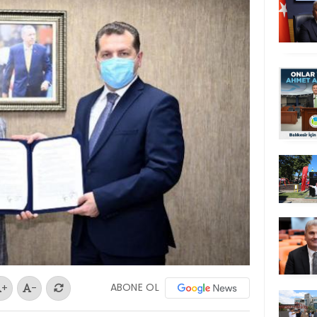
ABONE OL
+
-