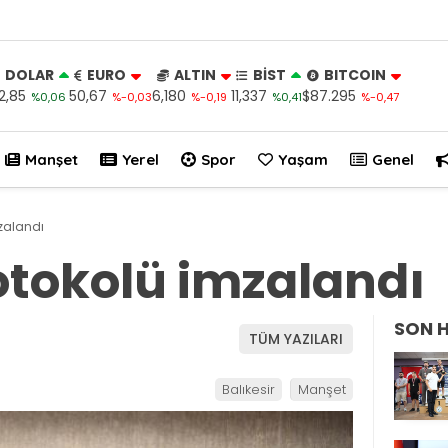
DOLAR
EURO
ALTIN
BİST
BITCOIN
2,85
50,67
6,180
11,337
$87.295
%0,06
%-0,03
%-0,19
%0,41
%-0,47
Manşet
Yerel
Spor
Yaşam
Genel
mzalandı
rotokolü imzalandı
SON 
TÜM YAZILARI
Balıkesir
Manşet