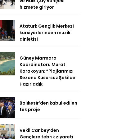
ve Halk Çay Bahçesi
hizmete giriyor
Atatürk Gençlik Merkezi
kursiyerlerinden müzik
dinletisi
Güney Marmara
Koordinatörü Murat
Karakoyun: “Plajlarımızı
Sezona Kusursuz Şekilde
Hazırladık
Balıkesir’den kabul edilen
tek proje
Vekil Canbey’den
Gençlere tebrik ziyareti