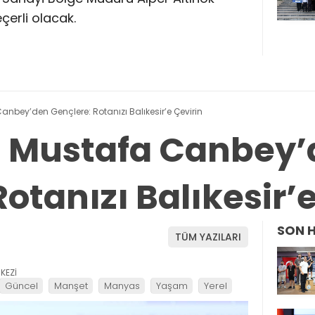
eçerli olacak.
 Canbey’den Gençlere: Rotanızı Balıkesir’e Çevirin
li Mustafa Canbey
otanızı Balıkesir’
SON 
TÜM YAZILARI
KEZİ
Güncel
Manşet
Manyas
Yaşam
Yerel