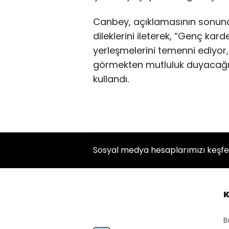
Canbey, açıklamasının sonun
dileklerini ileterek, “Genç kard
yerleşmelerini temenni ediyor,
görmekten mutluluk duyacağımı
kullandı.
Sosyal medya hesaplarımızı keşf
K
B