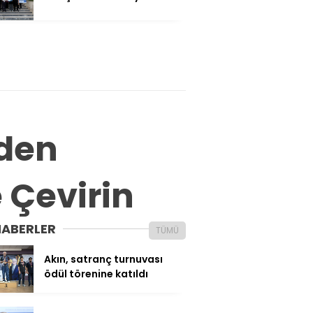
’den
e Çevirin
HABERLER
TÜMÜ
Akın, satranç turnuvası
ödül törenine katıldı