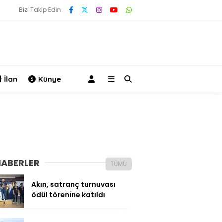
Bizi Takip Edin
İlan
Künye
HABERLER
TÜMÜ
Akın, satranç turnuvası
ödül törenine katıldı