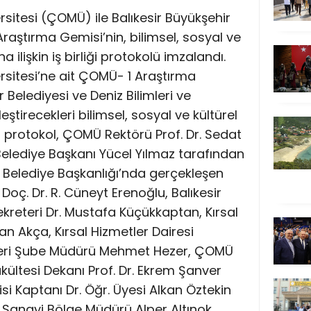
sitesi (ÇOMÜ) ile Balıkesir Büyükşehir
raştırma Gemisi’nin, bilimsel, sosyal ve
a ilişkin iş birliği protokolü imzalandı.
sitesi’ne ait ÇOMÜ- 1 Araştırma
r Belediyesi ve Deniz Bilimleri ve
leştirecekleri bilimsel, sosyal ve kültürel
in protokol, ÇOMÜ Rektörü Prof. Dr. Sedat
 Belediye Başkanı Yücel Yılmaz tarafından
r Belediye Başkanlığı’nda gerçekleşen
oç. Dr. R. Cüneyt Erenoğlu, Balıkesir
kreteri Dr. Mustafa Küçükkaptan, Kırsal
an Akça, Kırsal Hizmetler Dairesi
leri Şube Müdürü Mehmet Hezer, ÇOMÜ
Fakültesi Dekanı Prof. Dr. Ekrem Şanver
i Kaptanı Dr. Öğr. Üyesi Alkan Öztekin
e Sanayi Bölge Müdürü Alper Altınok