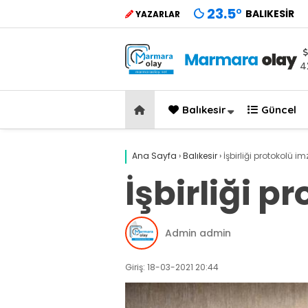
23.5
°
BALIKESIR
YAZARLAR
4
Balıkesir
Güncel
Ana Sayfa
›
Balıkesir
›
İşbirliği protokolü i
İşbirliği p
Admin admin
Giriş: 18-03-2021 20:44