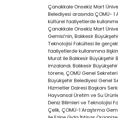
Çanakkale Onsekiz Mart Üniver
Belediyesi arasında ÇOMÜ- 1 A
kültürel faaliyetlerde kullanımın
Çanakkale Onsekiz Mart Üniver
Gemisi’nin, Balıkesir Büyükşehi
Teknolojisi Fakültesi ile gerçek
faaliyetlerde kullanımına ilişk
Murat ile Balıkesir Büyükşehir
imzalandı. Balıkesir Büyükşehi
törene, ÇOMÜ Genel Sekreteri D
Büyükşehir Belediyesi Genel Se
Hizmetler Dairesi Başkanı Serk
Hayvansal Üretim ve Su Ürün
Deniz Bilimleri ve Teknolojisi 
Çelik, ÇOMÜ-1 Araştırma Gemis
ile Ezine Gıda İhtisas Organiz