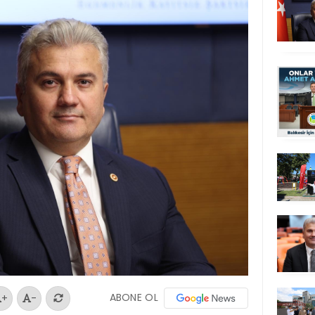
ABONE OL
+
-