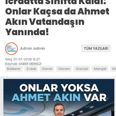
İcraatta Sınıfta Kaldı:
Onlar Kaçsa da Ahmet
Akın Vatandaşın
Yanında!
Admin admin
TÜM YAZILARI
Giriş: 01-07-2026 12:27
Kaynak: HABER MERKEZİ
Balıkesir
Erdek
Genel
Gönen
Güncel
Manşet
M