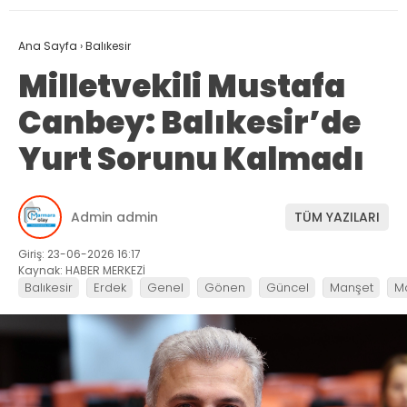
Ana Sayfa
›
Balıkesir
Milletvekili Mustafa
Canbey: Balıkesir’de
Yurt Sorunu Kalmadı
Admin admin
TÜM YAZILARI
Giriş: 23-06-2026 16:17
Kaynak: HABER MERKEZİ
Balıkesir
Erdek
Genel
Gönen
Güncel
Manşet
M