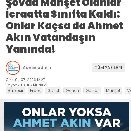
Şovda Manşet Olanlar
İcraatta Sınıfta Kaldı:
Onlar Kaçsa da Ahmet
Akın Vatandaşın
Yanında!
Admin admin
TÜM YAZILARI
Giriş: 01-07-2026 12:27
Kaynak: HABER MERKEZİ
Balıkesir
Erdek
Genel
Gönen
Güncel
Manşet
M