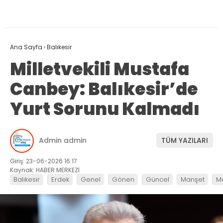
Ana Sayfa
›
Balıkesir
Milletvekili Mustafa
Canbey: Balıkesir’de
Yurt Sorunu Kalmadı
Admin admin
TÜM YAZILARI
Giriş: 23-06-2026 16:17
Kaynak: HABER MERKEZİ
Balıkesir
Erdek
Genel
Gönen
Güncel
Manşet
M