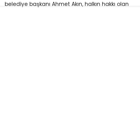
belediye başkanı Ahmet Akın, halkın hakkı olan
indirimi er ya da geç meclisten geçirmekte
kararlı. Balıkesirliler ise meclis sıralarını boş
bırakan bu anlayışa tepki gösterirken, bir sonraki
toplantıda kimlerin halkın indirimine “evet”
diyeceğini merakla bekliyor.