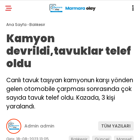
Ana Sayfa
›
Balıkesir
Kamyon
devrildi,tavuklar telef
oldu
Canlı tavuk taşıyan kamyonun karşı yönden
gelen otomobile çarpması sonrasında çok
sayıda tavuk telef oldu. Kazada, 3 kişi
yaralandı.
Admin admin
TÜM YAZILARI
Giriş: 18-08-2023 13:05
Balıkesir
Güncel
Manşet