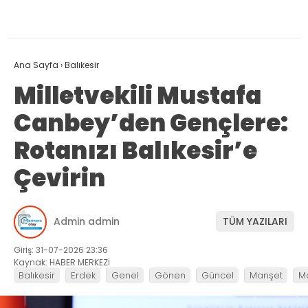
Ana Sayfa
›
Balıkesir
Milletvekili Mustafa
Canbey’den Gençlere:
Rotanızı Balıkesir’e
Çevirin
Admin admin
TÜM YAZILARI
Giriş: 31-07-2026 23:36
Kaynak: HABER MERKEZİ
Balıkesir
Erdek
Genel
Gönen
Güncel
Manşet
M