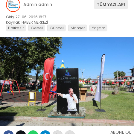
Admin admin
TÜM YAZILARI
Giriş: 27-06-2026 18:17
Kaynak: HABER MERKEZİ
Balıkesir
Genel
Güncel
Manşet
Yaşam
ABONE OL