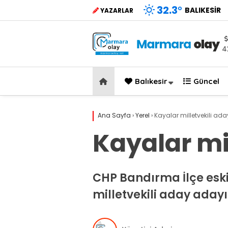
32.3
°
BALIKESIR
YAZARLAR
4
Balıkesir
Güncel
Ana Sayfa
›
Yerel
›
Kayalar milletvekili ad
Kayalar mi
CHP Bandırma İlçe eski
milletvekili aday adayı