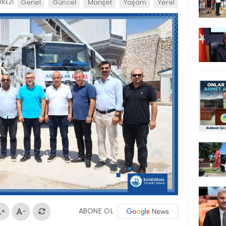
KEZİ
Genel
Güncel
Manşet
Yaşam
Yerel
ABONE OL
+
-