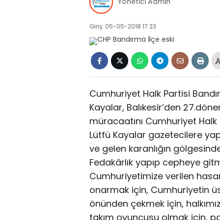
Yönetici Admin
Giriş: 05-05-2018 17:23
Cumhuriyet Halk Partisi Bandı
Kayalar, Balıkesir’den 27.döne
müracaatını Cumhuriyet Halk 
Lütfü Kayalar gazetecilere ya
ve gelen karanlığın gölgesi
Fedakârlık yapıp cepheye git
Cumhuriyetimize verilen hasarı
onarmak için, Cumhuriyetin üs
önünden çekmek için, halkımız
takım oyuncusu olmak için, pa