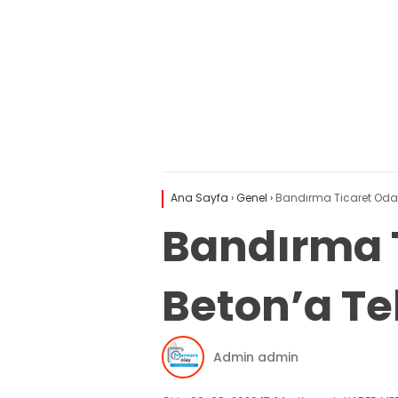
Ana Sayfa
›
Genel
›
Bandırma Ticaret Odası
Bandırma T
Beton’a Teb
Admin admin