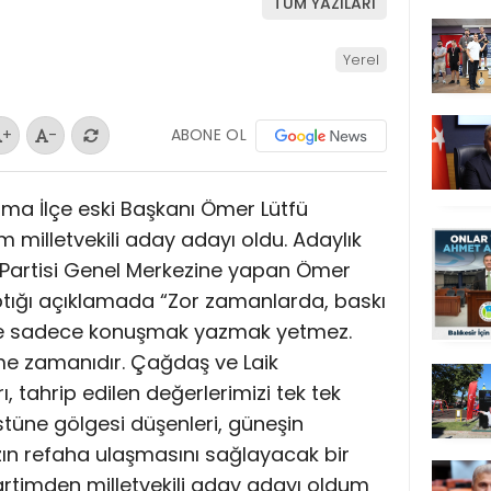
TÜM YAZILARI
Yerel
ABONE OL
+
-
rma İlçe eski Başkanı Ömer Lütfü
m milletvekili aday adayı oldu. Adaylık
Partisi Genel Merkezine yapan Ömer
ptığı açıklamada “Zor zamanlarda, baskı
nde sadece konuşmak yazmak yetmez.
me zamanıdır. Çağdaş ve Laik
, tahrip edilen değerlerimizi tek tek
tüne gölgesi düşenleri, güneşin
ın refaha ulaşmasını sağlayacak bir
rtimden milletvekili aday adayı oldum