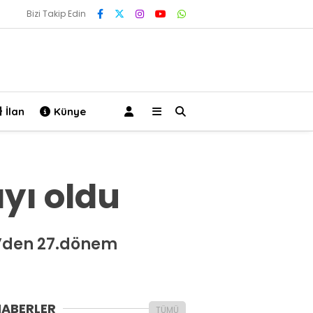
Bizi Takip Edin
İlan
Künye
yı oldu
r’den 27.dönem
HABERLER
TÜMÜ