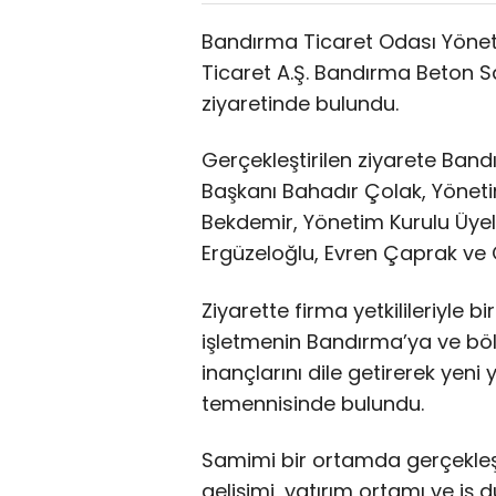
Bandırma Ticaret Odası Yöneti
Ticaret A.Ş. Bandırma Beton San
ziyaretinde bulundu.
Gerçekleştirilen ziyarete Ban
Başkanı Bahadır Çolak, Yönet
Bekdemir, Yönetim Kurulu Üye
Ergüzeloğlu, Evren Çaprak ve O
Ziyarette firma yetkilileriyle b
işletmenin Bandırma’ya ve bö
inançlarını dile getirerek yeni 
temennisinde bulundu.
Samimi bir ortamda gerçekle
gelişimi, yatırım ortamı ve iş dü