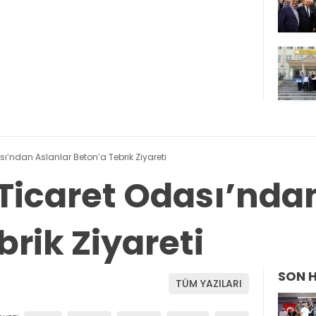
’ndan Aslanlar Beton’a Tebrik Ziyareti
icaret Odası’ndan
rik Ziyareti
SON 
TÜM YAZILARI