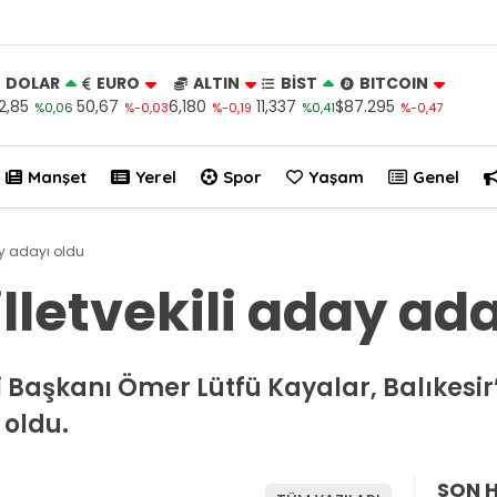
DOLAR
EURO
ALTIN
BİST
BITCOIN
2,85
50,67
6,180
11,337
$87.295
%0,06
%-0,03
%-0,19
%0,41
%-0,47
Manşet
Yerel
Spor
Yaşam
Genel
ay adayı oldu
lletvekili aday ada
 Başkanı Ömer Lütfü Kayalar, Balıkesi
 oldu.
SON 