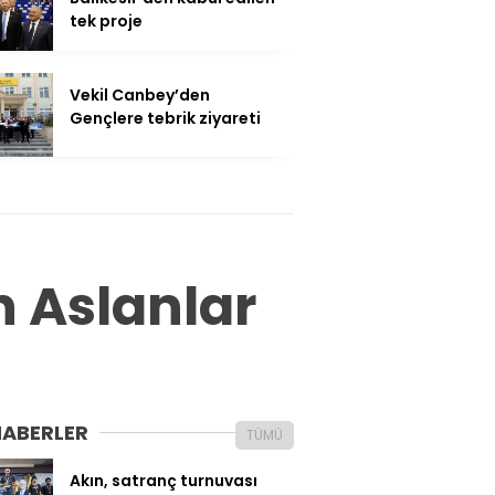
tek proje
Vekil Canbey’den
Gençlere tebrik ziyareti
 Aslanlar
HABERLER
TÜMÜ
Akın, satranç turnuvası