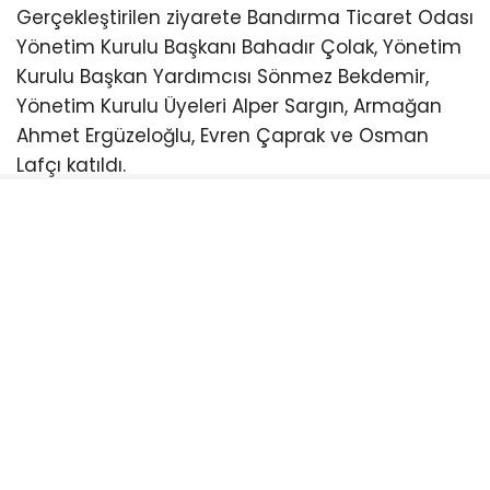
Gerçekleştirilen ziyarete Bandırma Ticaret Odası
Yönetim Kurulu Başkanı Bahadır Çolak, Yönetim
Kurulu Başkan Yardımcısı Sönmez Bekdemir,
Yönetim Kurulu Üyeleri Alper Sargın, Armağan
Ahmet Ergüzeloğlu, Evren Çaprak ve Osman
Lafçı katıldı.
Ziyarette firma yetkilileriyle bir araya gelen
Yönetim Kurulu üyeleri, işletmenin Bandırma’ya
ve bölge ekonomisine değer katacağına olan
inançlarını dile getirerek yeni yatırımlarının
hayırlı ve bereketli olması temennisinde
bulundu.
Samimi bir ortamda gerçekleşen görüşmede,
Bandırma’nın ekonomik gelişimi, yatırım ortamı
ve iş dünyasının beklentileri üzerine karşılıklı fikir