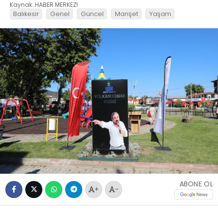
Kaynak: HABER MERKEZİ
Balıkesir
Genel
Güncel
Manşet
Yaşam
ABONE OL
+
-