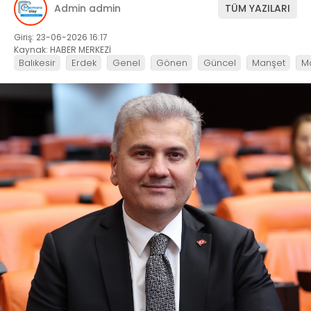
Admin admin
TÜM YAZILARI
Giriş: 23-06-2026 16:17
Kaynak: HABER MERKEZİ
Balıkesir
Erdek
Genel
Gönen
Güncel
Manşet
M