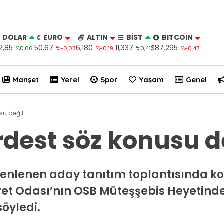
DOLAR
EURO
ALTIN
BİST
BITCOIN
2,85
50,67
6,180
11,337
$87.295
%0,06
%-0,03
%-0,19
%0,41
%-0,47
Manşet
Yerel
Spor
Yaşam
Genel
usu değil
erdest söz konusu d
üzenlenen aday tanıtım toplantısında 
aret Odası’nın OSB Müteşşebis Heyetind
öyledi.