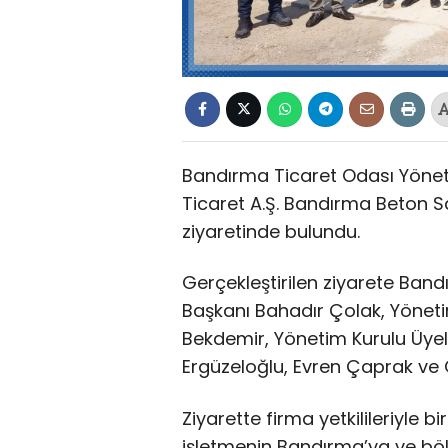
Bandırma Ticaret Odası Yöneti
Ticaret A.Ş. Bandırma Beton San
ziyaretinde bulundu.
Gerçekleştirilen ziyarete Ban
Başkanı Bahadır Çolak, Yönet
Bekdemir, Yönetim Kurulu Üye
Ergüzeloğlu, Evren Çaprak ve O
Ziyarette firma yetkilileriyle b
işletmenin Bandırma’ya ve bö