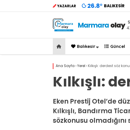
26.8
°
BALIKESIR
YAZARLAR
4
Balıkesir
Güncel
Ana Sayfa
›
Yerel
›
Kılkışlı: derdest söz kon
Kılkışlı: d
Eken Prestij Otel’de d
Kılkışlı, Bandırma Tic
sözkonusu olmadığını s