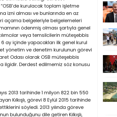
şlı “OSB’de kurulacak toplam işletme
ma izni alması ve bunlarında en az
yeri açama belgeleriyle belgelemeleri
tamamının ödenmiş olması şartıyla genel
tılımcılar veya temsilcilerin müteşebbis
ç 6 ay içinde yapacakları ilk genel kurul
et yönetim ve denetim kurulunun görevi
caret Odası olarak OSB müteşebbis
 ilgidir. Derdest edilmemiz söz konusu
ıs 2013 tarihinde 1 milyon 822 bin 550
ayan Kılkışlı, görevi 8 Eylül 2015 tarihinde
ettiklerini söyledi. 2013 yılında göreve
unun bulunduğunu dile getiren Kılkışlı,