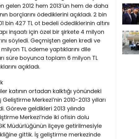
en gelen 2012 hem 2013’ün hem de daha
ın borçlarını ödediklerini açıkladı. 2 bin
1 bin 427 TL ot bedeli ödediklerinin altını
apı inşaatı için özel bir şirkete 4 milyon
nı söyledi. Geçmişten gelen kredi ve
 1 milyon TL ödeme yaptıklarını dile
kları süre boyunca toplam 6 milyon TL
larını açıkladı.
ık
iler katının ortadan kalktığı yönündeki
İş Geliştirme Merkezi’nin 2010-2013 yılları
. Göreve geldikleri 2013 yılında
ştirme Merkezi’nde iki ofisin dolu
GK Müdürlüğünün ilçeye getirilmesiyle
ikliğine gittik. İş geliştirme merkezinde