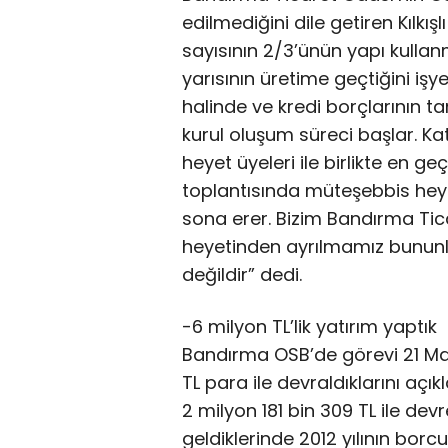
edilmediğini dile getiren Kılkı
sayısının 2/3’ünün yapı kullan
yarısının üretime geçtiğini iş
halinde ve kredi borçlarının 
kurul oluşum süreci başlar. Ka
heyet üyeleri ile birlikte en ge
toplantısında müteşebbis hey
sona erer. Bizim Bandırma Ti
heyetinden ayrılmamız bununla
değildir” dedi.
-6 milyon TL’lik yatırım yaptık
Bandırma OSB’de görevi 21 May
TL para ile devraldıklarını açıkl
2 milyon 181 bin 309 TL ile devr
geldiklerinde 2012 yılının borc