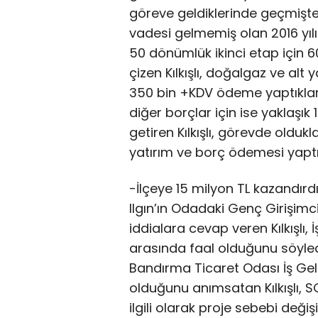
göreve geldiklerinde geçmişt
vadesi gelmemiş olan 2016 yılın
50 dönümlük ikinci etap için 60
çizen Kılkışlı, doğalgaz ve alt y
350 bin +KDV ödeme yaptıkları
diğer borçlar için ise yaklaşık
getiren Kılkışlı, görevde oldu
yatırım ve borç ödemesi yaptık
-İlçeye 15 milyon TL kazandırd
Ilgın’ın Odadaki Genç Girişimc
iddialara cevap veren Kılkışlı, 
arasında faal olduğunu söyledi
Bandırma Ticaret Odası İş Geli
olduğunu anımsatan Kılkışlı, S
ilgili olarak proje sebebi değiş