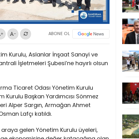
ABONE OL
+
-
m Kurulu, Aslanlar İnşaat Sanayi ve
trali İşletmeleri Şubesi’ne hayırlı olsun
dırma Ticaret Odası Yönetim Kurulu
im Kurulu Başkan Yardımcısı Sönmez
leri Alper Sargın, Armağan Ahmet
sman Lafçı katıldı.
ir araya gelen Yönetim Kurulu üyeleri,
lge ekonomisine değer katacağına olan