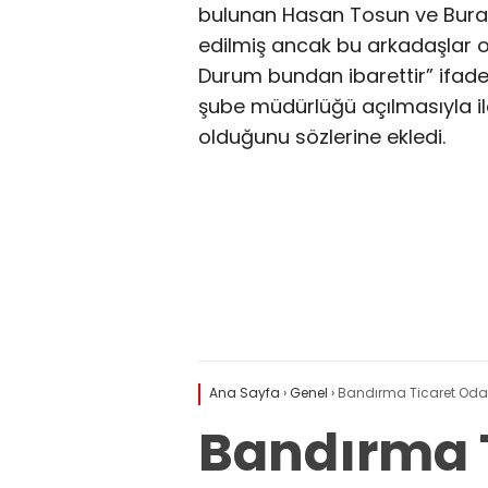
bulunan Hasan Tosun ve Burak 
edilmiş ancak bu arkadaşlar of
Durum bundan ibarettir” ifadesi
şube müdürlüğü açılmasıyla ilç
olduğunu sözlerine ekledi.
Ana Sayfa
›
Genel
›
Bandırma Ticaret Odası
Bandırma T