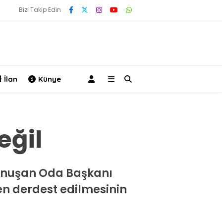
Bizi Takip Edin
İlan
Künye
eğil
konuşan Oda Başkanı
en derdest edilmesinin