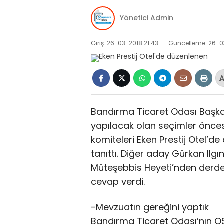
Yönetici Admin
Giriş: 26-03-2018 21:43
Güncelleme: 26-0
Bandırma Ticaret Odası Başkanı
yapılacak olan seçimler önces
komiteleri Eken Prestij Otel’d
tanıttı. Diğer aday Gürkan Ilg
Müteşebbis Heyeti’nden derdest
cevap verdi.
-Mevzuatın gereğini yaptık
Bandırma Ticaret Odası’nın OS