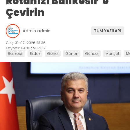
Rotanızı Balıkesir’e
Çevirin
Admin admin
TÜM YAZILARI
Giriş: 31-07-2026 23:36
Kaynak: HABER MERKEZİ
Balıkesir
Erdek
Genel
Gönen
Güncel
Manşet
M