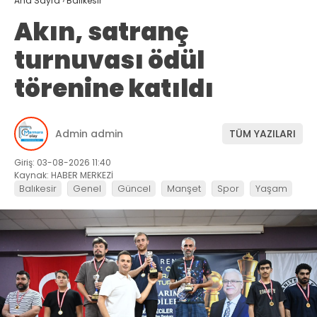
Ana Sayfa
›
Balıkesir
Akın, satranç
turnuvası ödül
törenine katıldı
Admin admin
TÜM YAZILARI
Giriş: 03-08-2026 11:40
Kaynak: HABER MERKEZİ
Balıkesir
Genel
Güncel
Manşet
Spor
Yaşam