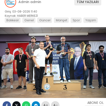
Admin admin
TÜM YAZILARI
Giriş: 03-08-2026 11:40
Kaynak: HABER MERKEZİ
Balıkesir
Genel
Güncel
Manşet
Spor
Yaşam
ABONE OL
+
-