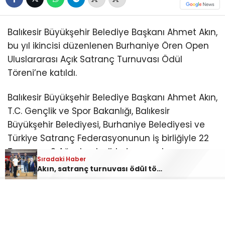
Balıkesir Büyükşehir Belediye Başkanı Ahmet Akın,
bu yıl ikincisi düzenlenen Burhaniye Ören Open
Uluslararası Açık Satranç Turnuvası Ödül
Töreni’ne katıldı.
Balıkesir Büyükşehir Belediye Başkanı Ahmet Akın,
T.C. Gençlik ve Spor Bakanlığı, Balıkesir
Büyükşehir Belediyesi, Burhaniye Belediyesi ve
Türkiye Satranç Federasyonunun iş birliğiyle 22
Temmuz-2 Ağustos tarihleri arasında
Sıradaki Haber
düzenlenen “2. Burhaniye Ören Open
Akın, satranç turnuvası ödül törenine katıldı
Uluslararası Açık Satranç Turnuvası Ödül
Töreni”ne katıldı.
Burhaniye Ahmet Akın Kültür
Merkezi’nde düzenlenen törene Akın’ın yanı sıra
CHP Balıkesir Milletvekili Serkan Sarı, Burhaniye