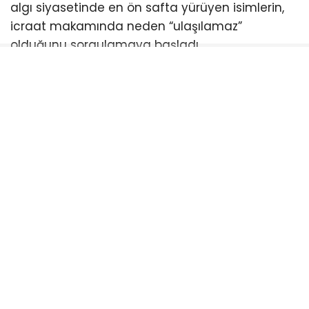
algı siyasetinde en ön safta yürüyen isimlerin,
icraat makamında neden “ulaşılamaz”
olduğunu sorgulamaya başladı.
Siyasi engelleme çabalarına rağmen geri adım
atmayacağını ilan eden Türkiye’nin en çalışkan
belediye başkanı Ahmet Akın, halkın hakkı olan
indirimi er ya da geç meclisten geçirmekte
kararlı. Balıkesirliler ise meclis sıralarını boş
bırakan bu anlayışa tepki gösterirken, bir sonraki
toplantıda kimlerin halkın indirimine “evet”
diyeceğini merakla bekliyor.