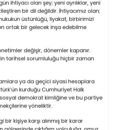
n ihtiyacı olan şey; yeni ayrılıklar, yeni
eştiren bir dil değildir. İhtiyacımız olan;
ukukun üstünlüğü, liyakat, birbirimizi
n ortak bir gelecek inşa edebilme
 yönetimler değişir, dönemler kapanır.
in tarihsel sorumluluğu hiçbir zaman
kamlara ya da geçici siyasi hesaplara
atürk’ün kurduğu Cumhuriyet Halk
, sosyal demokrat kimliğine ve bu partiye
mekçilerine yöneliktir.
bir kişiye karşı alınmış bir karar
okun gölgesinde çıktığım yolculuğa, omuz