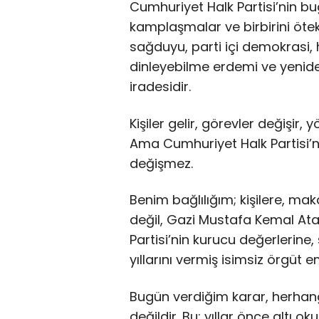
Cumhuriyet Halk Partisi’nin bugü
kamplaşmalar ve birbirini ötekil
sağduyu, parti içi demokrasi, h
dinleyebilme erdemi ve yenide
iradesidir.
Kişiler gelir, görevler değişir,
Ama Cumhuriyet Halk Partisi’n
değişmez.
Benim bağlılığım; kişilere, ma
değil, Gazi Mustafa Kemal At
Partisi’nin kurucu değerlerine
yıllarını vermiş isimsiz örgüt e
Bugün verdiğim karar, herhangi 
değildir. Bu; yıllar önce altı 