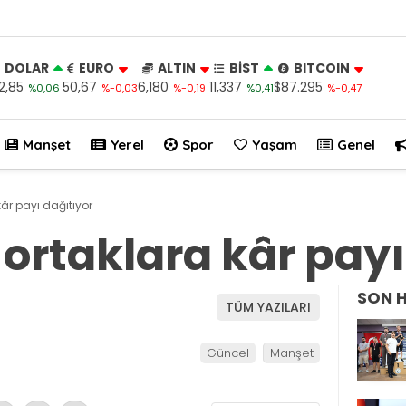
DOLAR
EURO
ALTIN
BİST
BITCOIN
2,85
50,67
6,180
11,337
$87.295
%0,06
%-0,03
%-0,19
%0,41
%-0,47
Manşet
Yerel
Spor
Yaşam
Genel
kâr payı dağıtıyor
 ortaklara kâr payı
SON 
TÜM YAZILARI
Güncel
Manşet