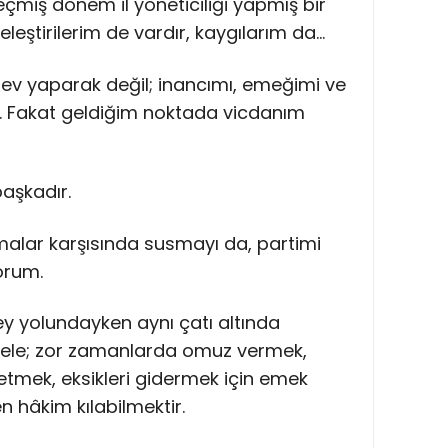
çmiş dönem il yöneticiliği yapmış bir
eleştirilerim de vardır, kaygılarım da…
ev yaparak değil; inancımı, emeğimi ve
m. Fakat geldiğim noktada vicdanım
başkadır.
alar karşısında susmayı da, partimi
orum.
y yolundayken aynı çatı altında
dele; zor zamanlarda omuz vermek,
etmek, eksikleri gidermek için emek
 hâkim kılabilmektir.