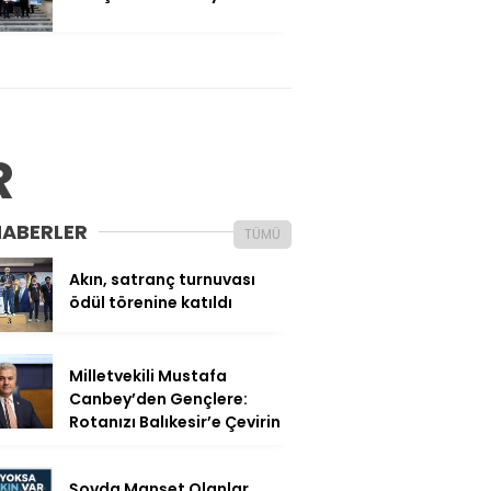
R
HABERLER
TÜMÜ
Akın, satranç turnuvası
ödül törenine katıldı
Milletvekili Mustafa
Canbey’den Gençlere:
Rotanızı Balıkesir’e Çevirin
Şovda Manşet Olanlar