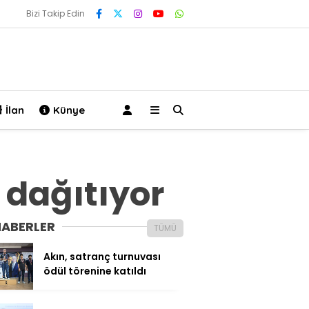
Bizi Takip Edin
İlan
Künye
 dağıtıyor
HABERLER
TÜMÜ
Akın, satranç turnuvası
ödül törenine katıldı