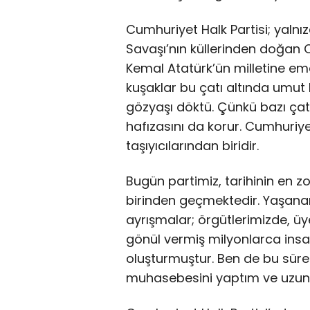
Cumhuriyet Halk Partisi; yalnızc
Savaşı’nın küllerinden doğan C
Kemal Atatürk’ün milletine ema
kuşaklar bu çatı altında umut
gözyaşı döktü. Çünkü bazı çatıl
hafızasını da korur. Cumhuriyet
taşıyıcılarından biridir.
Bugün partimiz, tarihinin en z
birinden geçmektedir. Yaşanan
ayrışmalar; örgütlerimizde, üy
gönül vermiş milyonlarca insa
oluşturmuştur. Ben de bu sürec
muhasebesini yaptım ve uzu