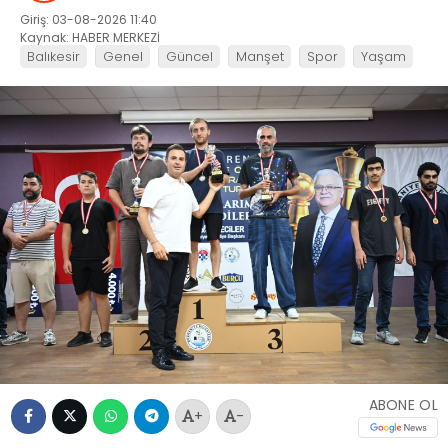
Giriş: 03-08-2026 11:40
Kaynak: HABER MERKEZİ
Balıkesir
Genel
Güncel
Manşet
Spor
Yaşam
ABONE OL
+
-