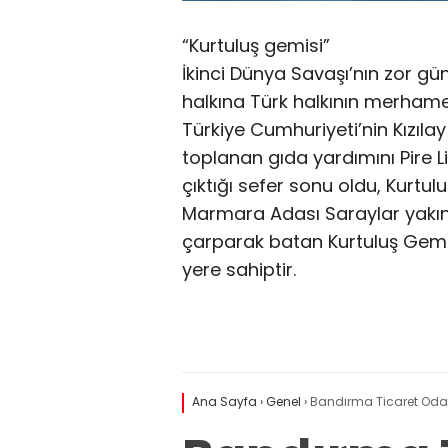
“Kurtuluş gemisi”
İkinci Dünya Savaşı’nın zor gü
halkına Türk halkının merhamet
Türkiye Cumhuriyeti’nin Kızıla
toplanan gıda yardımını Pire L
çıktığı sefer sonu oldu, Kurtul
Marmara Adası Saraylar yakı
çarparak batan Kurtuluş Gemisi
yere sahiptir.
Ana Sayfa
›
Genel
›
Bandırma Ticaret Odası