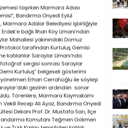
alzemesi taşırken Marmara Adası
emisi”, Bandırma Onyedi Eylül
i, Marmara Adalar Belediyesi işbirliğiyle
, Erdek’e bağlı İlhan Köy Limanı’ndan
ylar Mahallesi yakınındaki Domuz
 Protokol tarafından Kurtuluş Gemisi
ene katılanlar Saraylar Limanı’nda
fotoğraf sergisi sonrası Saraylar
 Gemi Kurtuluş” belgeseli gösterimi
ı yönetmen Erhan Cerrahoğlu ile söyleşi
 Saraylar’daki gezinin ardından sonar
önüldü. Törenlere, Marmara Kaymakamı
n Vekili Recep Ali Ayaz, Bandırma Onyedi
ültesi Dekanı Prof. Dr. Mustafa Sarı, İlçe
lçe Jandarma Komutanı Teğmen Gökmen
ve Türk Kızılay temsilcileri katıldı.