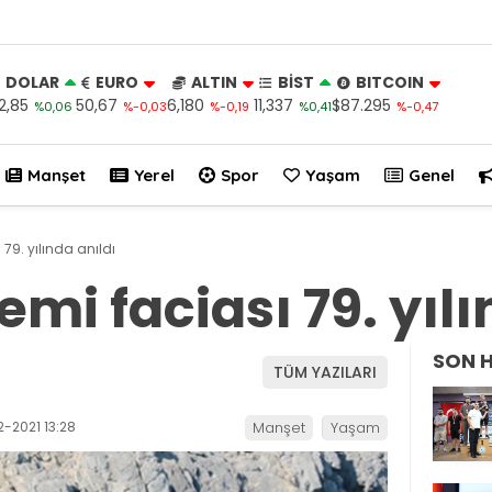
DOLAR
EURO
ALTIN
BİST
BITCOIN
2,85
50,67
6,180
11,337
$87.295
%0,06
%-0,03
%-0,19
%0,41
%-0,47
Manşet
Yerel
Spor
Yaşam
Genel
79. yılında anıldı
mi faciası 79. yılı
SON 
TÜM YAZILARI
-2021 13:28
Manşet
Yaşam