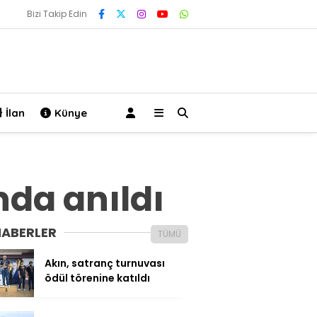
Bizi Takip Edin
İlan
Künye
nda anıldı
HABERLER
TÜMÜ
Akın, satranç turnuvası
ödül törenine katıldı