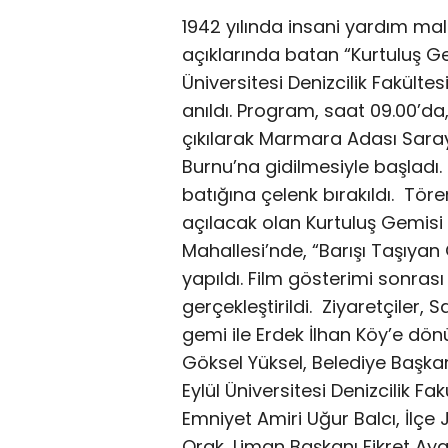
1942 yılında insani yardım m
açıklarında batan “Kurtuluş G
Üniversitesi Denizcilik Fakültes
anıldı. Program, saat 09.00’da
çıkılarak Marmara Adası Sara
Burnu’na gidilmesiyle başladı.
batığına çelenk bırakıldı. Tör
açılacak olan Kurtuluş Gemisi 
Mahallesi’nde, “Barışı Taşıyan
yapıldı. Film gösterimi sonras
gerçekleştirildi. Ziyaretçiler,
gemi ile Erdek İlhan Köy’e d
Göksel Yüksel, Belediye Başka
Eylül Üniversitesi Denizcilik Fak
Emniyet Amiri Uğur Balcı, İ
Orak, Liman Başkanı Fikret Ayaz 