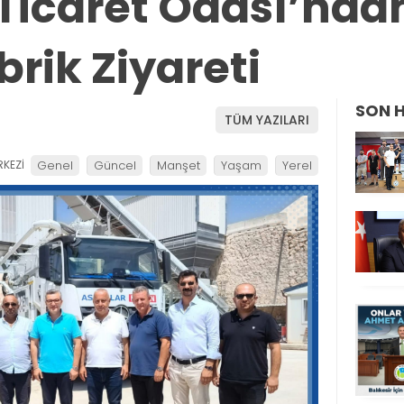
icaret Odası’ndan
rik Ziyareti
SON 
TÜM YAZILARI
KEZİ
Genel
Güncel
Manşet
Yaşam
Yerel