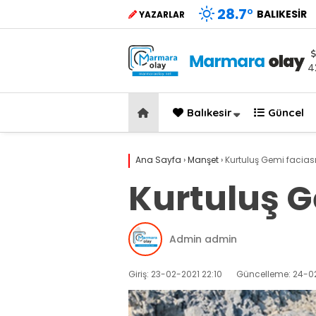
28.7
°
BALIKESIR
YAZARLAR
4
Balıkesir
Güncel
Ana Sayfa
›
Manşet
›
Kurtuluş Gemi faciası 
Kurtuluş Ge
Admin admin
Giriş: 23-02-2021 22:10
Güncelleme: 24-02