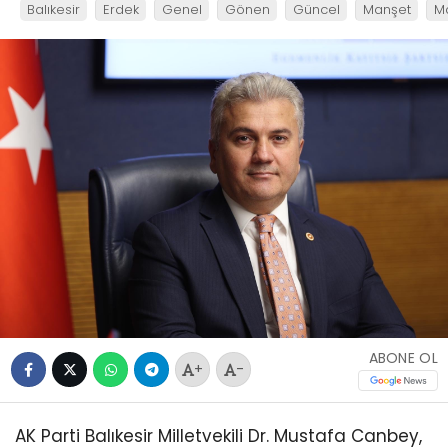
Balıkesir
Erdek
Genel
Gönen
Güncel
Manşet
M
ABONE OL
+
-
AK Parti Balıkesir Milletvekili Dr. Mustafa Canbey,