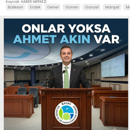
Kaynak: HABER MERKEZİ
Balıkesir
Erdek
Genel
Gönen
Güncel
Manşet
M