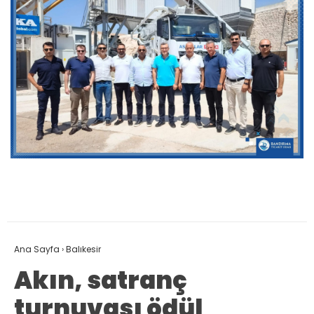
Ana Sayfa
›
Balıkesir
Akın, satranç
turnuvası ödül