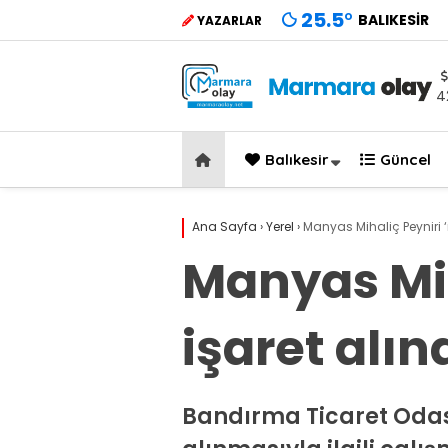
25.5
°
BALIKESIR
YAZARLAR
4
Balıkesir
Güncel
Ana Sayfa
›
Yerel
›
Manyas Mihaliç Peyniri ‘
Manyas Mih
işaret alı
Bandırma Ticaret Odası