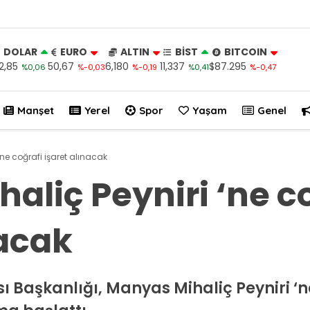
DOLAR
EURO
ALTIN
BİST
BITCOIN
2,85
50,67
6,180
11,337
$87.295
%0,06
%-0,03
%-0,19
%0,41
%-0,47
Manşet
Yerel
Spor
Yaşam
Genel
ne coğrafi işaret alınacak
aliç Peyniri ‘ne c
nacak
 Başkanlığı, Manyas Mihaliç Peyniri ‘ne