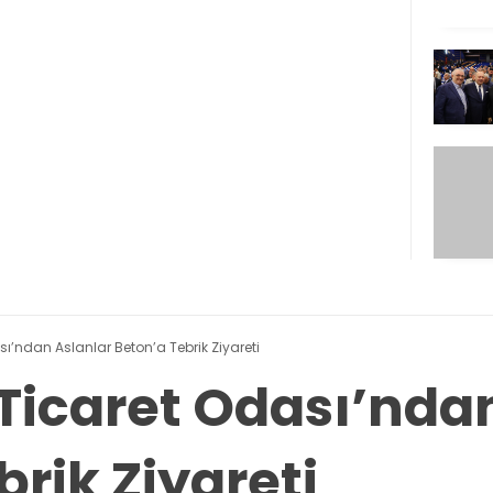
’ndan Aslanlar Beton’a Tebrik Ziyareti
icaret Odası’ndan
rik Ziyareti