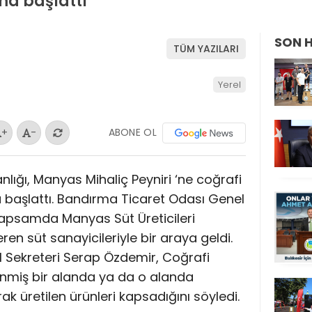
şma başlattı
SON 
TÜM YAZILARI
Yerel
ABONE OL
+
-
lığı, Manyas Mihaliç Peyniri ‘ne coğrafi
ma başlattı. Bandırma Ticaret Odası Genel
kapsamda Manyas Süt Üreticileri
eren süt sanayicileriyle bir araya geldi.
 Sekreteri Serap Özdemir, Coğrafi
irlenmiş bir alanda ya da o alanda
rak üretilen ürünleri kapsadığını söyledi.