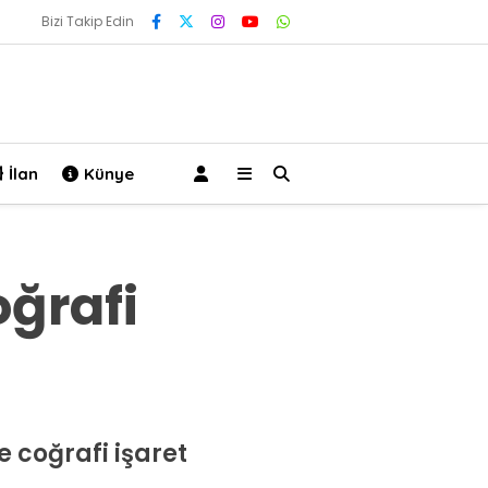
Bizi Takip Edin
İlan
Künye
oğrafi
 coğrafi işaret