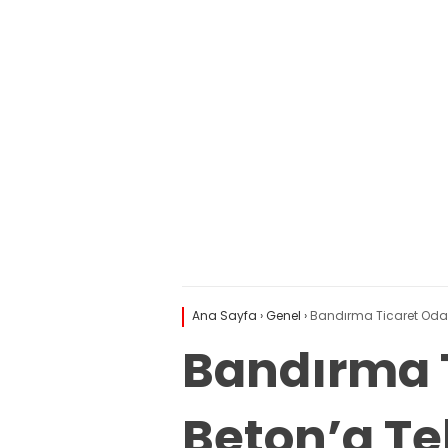
Ana Sayfa
›
Genel
›
Bandırma Ticaret Odası
Bandırma T
Beton’a Teb