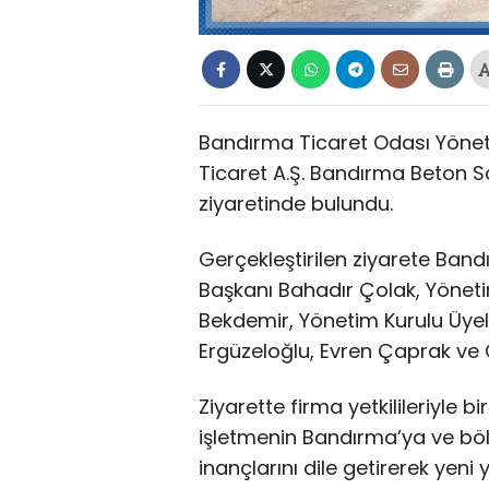
Bandırma Ticaret Odası Yöneti
Ticaret A.Ş. Bandırma Beton San
ziyaretinde bulundu.
Gerçekleştirilen ziyarete Ban
Başkanı Bahadır Çolak, Yönet
Bekdemir, Yönetim Kurulu Üye
Ergüzeloğlu, Evren Çaprak ve O
Ziyarette firma yetkilileriyle b
işletmenin Bandırma’ya ve bö
inançlarını dile getirerek yeni 
temennisinde bulundu.