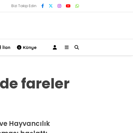
Bizi Takip Edin
İlan
Künye
de fareler
 ve Hayvancılık