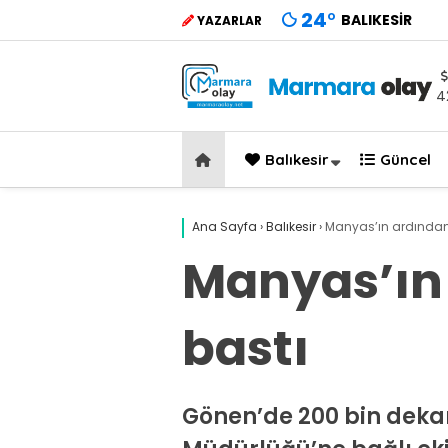
24
°
BALIKESIR
YAZARLAR
4
Balıkesir
Güncel
Ana Sayfa
›
Balıkesir
›
Manyas’ın ardından 
Manyas’ın 
bastı
Gönen’de 200 bin dekar