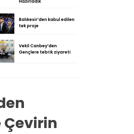
Hazırladık
Balıkesir’den kabul edilen
tek proje
Vekil Canbey’den
Gençlere tebrik ziyareti
’den
e Çevirin