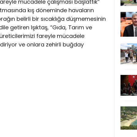
fareyle mücadele çalışması başlattık”
rtmasında kış döneminde havaların
ğın belirli bir sıcaklığa düşmemesinin
ile getiren Işıktaş, “Gıda, Tarım ve
üreticilerimizi fareyle mücadele
iriyor ve onlara zehirli buğday