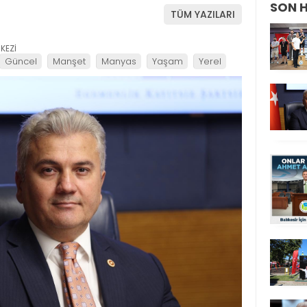
SON 
TÜM YAZILARI
KEZİ
Güncel
Manşet
Manyas
Yaşam
Yerel