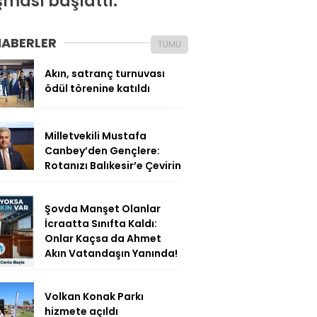
şması başlattı.
HABERLER
TÜMÜ
Akın, satranç turnuvası
ödül törenine katıldı
Milletvekili Mustafa
Canbey’den Gençlere:
Rotanızı Balıkesir’e Çevirin
Şovda Manşet Olanlar
İcraatta Sınıfta Kaldı:
Onlar Kaçsa da Ahmet
Akın Vatandaşın Yanında!
Volkan Konak Parkı
hizmete açıldı