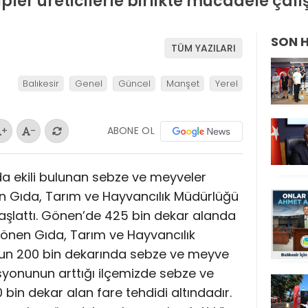
ler üreticilerle birlikte mücadele çalı
SON 
TÜM YAZILARI
Balıkesir
Genel
Güncel
Manşet
Yerel
ABONE OL
+
-
a ekili bulunan sebze ve meyveler
nen Gıda, Tarım ve Hayvancılık Müdürlüğü
aşlattı. Gönen’de 425 bin dekar alanda
 Gönen Gıda, Tarım ve Hayvancılık
unun 200 bin dekarında sebze ve meyve
syonunun arttığı ilçemizde sebze ve
 bin dekar alan fare tehdidi altındadır.