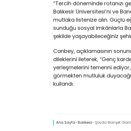
“Tercih döneminde rotanızı ge
Balıkesir Üniversitesi’ni ve Ba
mutlaka listenize alın. Güçlü e
sunduğu sosyal imkânlarla Balı
şekilde yaşayabileceğiniz şehir
Canbey, açıklamasının sonun
dileklerini ileterek, “Genç kard
yerleşmelerini temenni ediyor,
görmekten mutluluk duyacağımı
kullandı.
Ana Sayfa
›
Balıkesir
›
Şovda Manşet Olanla