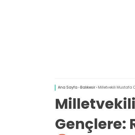
Ana Sayfa
›
Balıkesir
›
Milletvekili Mustafa
Milletveki
Gençlere: R