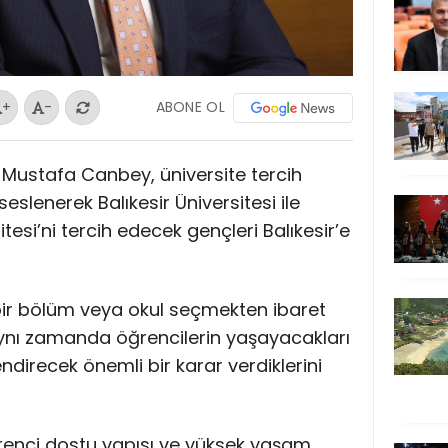
ABONE OL
+
-
Dr. Mustafa Canbey, üniversite tercih
lenerek Balıkesir Üniversitesi ile
esi’ni tercih edecek gençleri Balıkesir’e
 bir bölüm veya okul seçmekten ibaret
aynı zamanda öğrencilerin yaşayacakları
endirecek önemli bir karar verdiklerini
öğrenci dostu yapısı ve yüksek yaşam