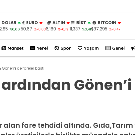
DOLAR
EURO
ALTIN
BİST
BITCOIN
2,85
50,67
6,180
11,337
$87.295
%0,06
%-0,03
%-0,19
%0,41
%-0,47
Manşet
Yerel
Spor
Yaşam
Genel
Gönen’i de fareler bastı
ardından Gönen’i 
 alan fare tehdidi altında. Gıda,Tarım