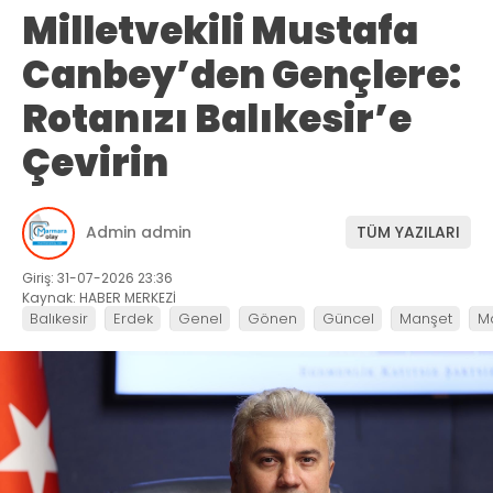
Milletvekili Mustafa
Canbey’den Gençlere:
Rotanızı Balıkesir’e
Çevirin
Admin admin
TÜM YAZILARI
Giriş: 31-07-2026 23:36
Kaynak: HABER MERKEZİ
Balıkesir
Erdek
Genel
Gönen
Güncel
Manşet
M