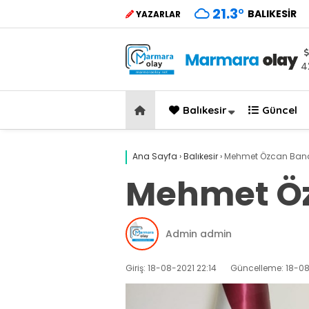
21.3
°
BALIKESIR
YAZARLAR
4
Balıkesir
Güncel
Ana Sayfa
›
Balıkesir
›
Mehmet Özcan Ban
Mehmet Öz
Admin admin
Giriş: 18-08-2021 22:14
Güncelleme: 18-08