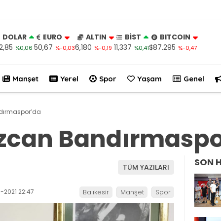
DOLAR
EURO
ALTIN
BİST
BITCOIN
2,85
50,67
6,180
11,337
$87.295
%0,06
%-0,03
%-0,19
%0,41
%-0,47
Manşet
Yerel
Spor
Yaşam
Genel
dırmaspor’da
can Bandırmaspo
SON 
TÜM YAZILARI
-2021 22:47
Balıkesir
Manşet
Spor