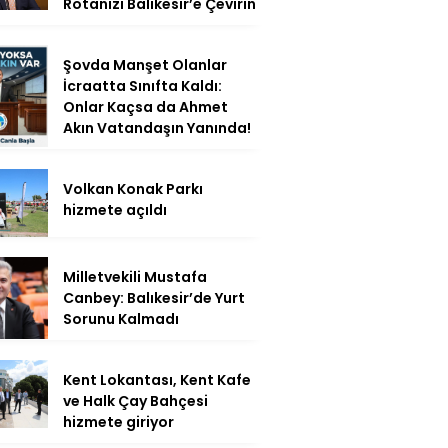
Rotanızı Balıkesir’e Çevirin
Şovda Manşet Olanlar
İcraatta Sınıfta Kaldı:
Onlar Kaçsa da Ahmet
Akın Vatandaşın Yanında!
Volkan Konak Parkı
hizmete açıldı
Milletvekili Mustafa
Canbey: Balıkesir’de Yurt
Sorunu Kalmadı
Kent Lokantası, Kent Kafe
ve Halk Çay Bahçesi
hizmete giriyor