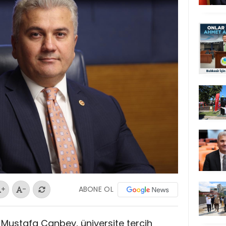
ABONE OL
+
-
Dr. Mustafa Canbey, üniversite tercih