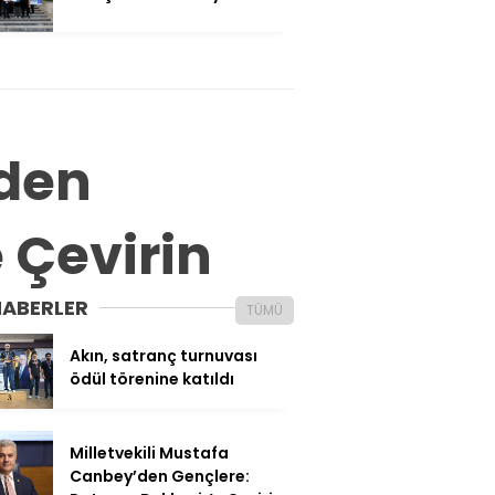
’den
e Çevirin
HABERLER
TÜMÜ
Akın, satranç turnuvası
ödül törenine katıldı
Milletvekili Mustafa
Canbey’den Gençlere: