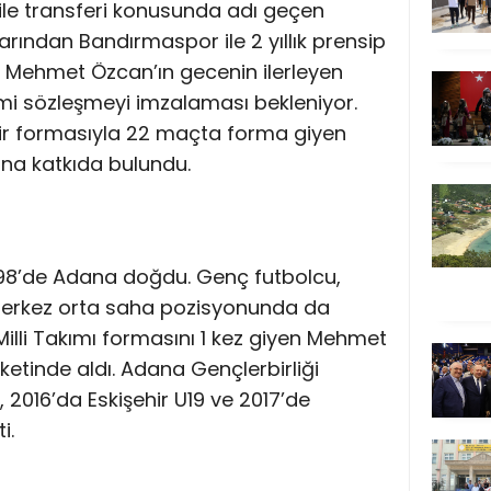
le transferi konusunda adı geçen
rından Bandırmaspor ile 2 yıllık prensip
. Mehmet Özcan’ın gecenin ilerleyen
smi sözleşmeyi imzalaması bekleniyor.
ir formasıyla 22 maçta forma giyen
na katkıda bulundu.
98’de Adana doğdu. Genç futbolcu,
merkez orta saha pozisyonunda da
 Milli Takımı formasını 1 kez giyen Mehmet
etinde aldı. Adana Gençlerbirliği
 2016’da Eskişehir U19 ve 2017’de
i.