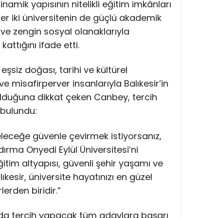
inamik yapısının nitelikli eğitim imkânları
r iki üniversitenin de güçlü akademik
ve zengin sosyal olanaklarıyla
attığını ifade etti.
n eşsiz doğası, tarihi ve kültürel
 ve misafirperver insanlarıyla Balıkesir’in
r olduğuna dikkat çeken Canbey, tercih
bulundu:
leceğe güvenle çevirmek istiyorsanız,
ndırma Onyedi Eylül Üniversitesi’ni
ğitim altyapısı, güvenli şehir yaşamı ve
kesir, üniversite hayatınızı en güzel
lerden biridir.”
da tercih yapacak tüm adaylara başarı