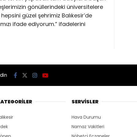
eşlerimizin gönüllerindeki üniversitelere
 hepsini güzel şehrimiz Balıkesir’de
zı ifade ediyorum.” ifadelerini
edin
ATEGORİLER
SERVİSLER
alıkesir
Hava Durumu
rdek
Namaz Vakitleri
önen
Nöbetçi Eczaneler