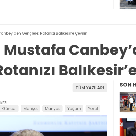
 Canbey’den Gençlere: Rotanızı Balıkesir’e Çevirin
li Mustafa Canbey
otanızı Balıkesir’
SON 
TÜM YAZILARI
KEZİ
Güncel
Manşet
Manyas
Yaşam
Yerel