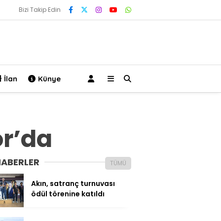
Bizi Takip Edin
İlan
Künye
r’da
HABERLER
TÜMÜ
Akın, satranç turnuvası
ödül törenine katıldı