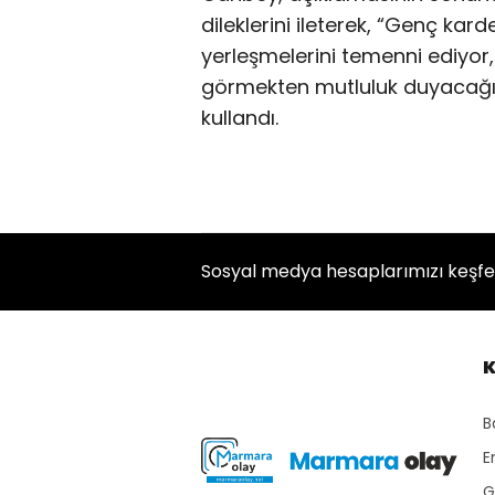
dileklerini ileterek, “Genç kard
yerleşmelerini temenni ediyor,
görmekten mutluluk duyacağımı
kullandı.
Sosyal medya hesaplarımızı keşf
K
B
E
G