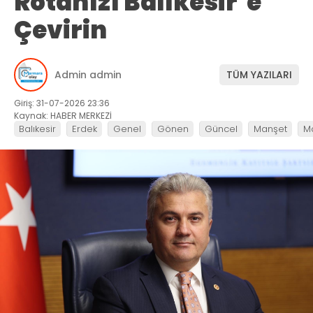
Rotanızı Balıkesir’e
Çevirin
Admin admin
TÜM YAZILARI
Giriş: 31-07-2026 23:36
Kaynak: HABER MERKEZİ
Balıkesir
Erdek
Genel
Gönen
Güncel
Manşet
M