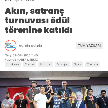
Ana Sayfa
›
Balıkesir
Akın, satranç
turnuvası ödül
törenine katıldı
Admin admin
TÜM YAZILARI
Giriş: 03-08-2026 11:40
Kaynak: HABER MERKEZİ
Balıkesir
Genel
Güncel
Manşet
Spor
Yaşam