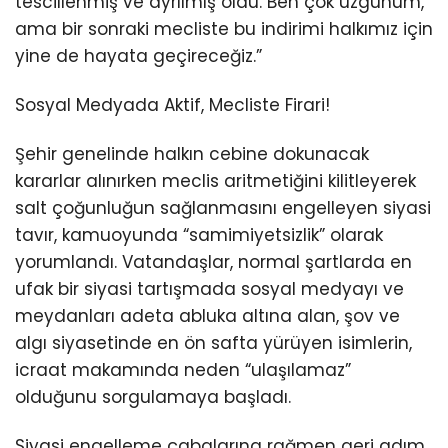
tescillenmiş ve ayrılmış oldu. Ben çok üzgünüm,
ama bir sonraki mecliste bu indirimi halkımız için
yine de hayata geçireceğiz.”
Sosyal Medyada Aktif, Mecliste Firari!
Şehir genelinde halkın cebine dokunacak
kararlar alınırken meclis aritmetiğini kilitleyerek
salt çoğunluğun sağlanmasını engelleyen siyasi
tavır, kamuoyunda “samimiyetsizlik” olarak
yorumlandı. Vatandaşlar, normal şartlarda en
ufak bir siyasi tartışmada sosyal medyayı ve
meydanları adeta abluka altına alan, şov ve
algı siyasetinde en ön safta yürüyen isimlerin,
icraat makamında neden “ulaşılamaz”
olduğunu sorgulamaya başladı.
Siyasi engelleme çabalarına rağmen geri adım