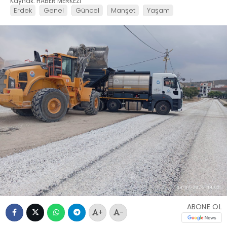
Kaynak: HABER MERKEZİ
Erdek
Genel
Güncel
Manşet
Yaşam
ABONE OL
+
-