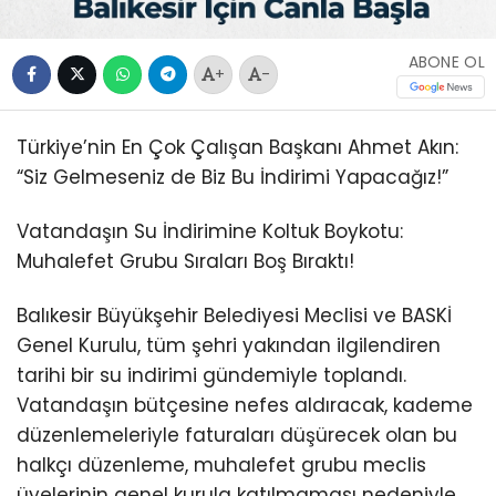
ABONE OL
+
-
Türkiye’nin En Çok Çalışan Başkanı Ahmet Akın:
“Siz Gelmeseniz de Biz Bu İndirimi Yapacağız!”
Vatandaşın Su İndirimine Koltuk Boykotu:
Muhalefet Grubu Sıraları Boş Bıraktı!
Balıkesir Büyükşehir Belediyesi Meclisi ve BASKİ
Genel Kurulu, tüm şehri yakından ilgilendiren
tarihi bir su indirimi gündemiyle toplandı.
Vatandaşın bütçesine nefes aldıracak, kademe
düzenlemeleriyle faturaları düşürecek olan bu
halkçı düzenleme, muhalefet grubu meclis
üyelerinin genel kurula katılmaması nedeniyle