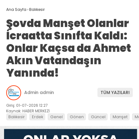
Ana Sayfa
›
Balıkesir
Şovda Manşet Olanlar
İcraatta Sınıfta Kaldı:
Onlar Kaçsa da Ahmet
Akın Vatandaşın
Yanında!
Admin admin
TÜM YAZILARI
Giriş: 01-07-2026 12:27
Kaynak: HABER MERKEZİ
Balıkesir
Erdek
Genel
Gönen
Güncel
Manşet
M