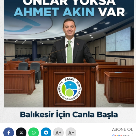
ABONE OL
+
-