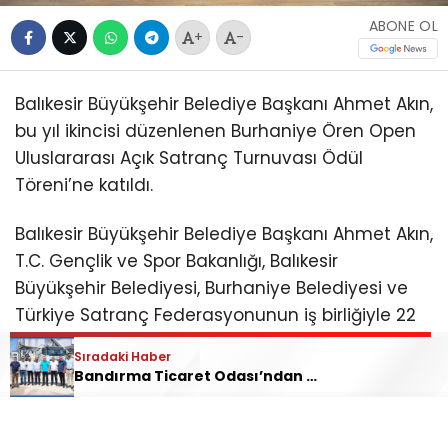
ABONE OL
+
-
Balıkesir Büyükşehir Belediye Başkanı Ahmet Akın,
bu yıl ikincisi düzenlenen Burhaniye Ören Open
Uluslararası Açık Satranç Turnuvası Ödül
Töreni’ne katıldı.
Balıkesir Büyükşehir Belediye Başkanı Ahmet Akın,
T.C. Gençlik ve Spor Bakanlığı, Balıkesir
Büyükşehir Belediyesi, Burhaniye Belediyesi ve
Türkiye Satranç Federasyonunun iş birliğiyle 22
Temmuz-2 Ağustos tarihleri arasında
Sıradaki Haber
düzenlenen “2. Burhaniye Ören Open
Bandırma Ticaret Odası’ndan Aslanlar Beton’a Tebrik Ziyareti
Uluslararası Açık Satranç Turnuvası Ödül
Töreni”ne katıldı.
Burhaniye Ahmet Akın Kültür