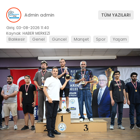
Admin admin
TÜM YAZILARI
Giriş: 03-08-2026 11:40
Kaynak: HABER MERKEZİ
Balıkesir
Genel
Güncel
Manşet
Spor
Yaşam