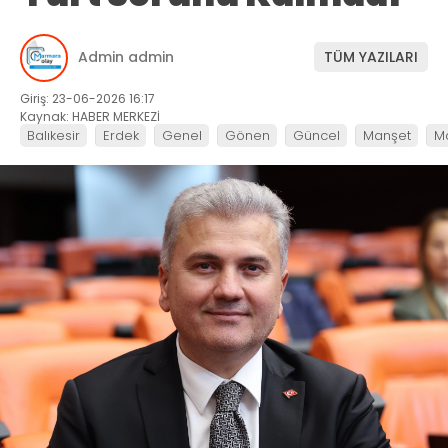
Admin admin
TÜM YAZILARI
Giriş: 23-06-2026 16:17
Kaynak: HABER MERKEZİ
Balıkesir
Erdek
Genel
Gönen
Güncel
Manşet
M