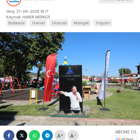
Giriş: 27-06-2026 18:17
Kaynak: HABER MERKEZİ
Balıkesir
Genel
Güncel
Manşet
Yaşam
ABONE OL
+
-