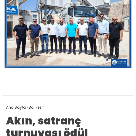
Ana Sayfa
›
Balıkesir
Akın, satranç
turnuvası ödül