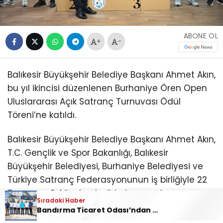
ABONE OL
+
-
Balıkesir Büyükşehir Belediye Başkanı Ahmet Akın,
bu yıl ikincisi düzenlenen Burhaniye Ören Open
Uluslararası Açık Satranç Turnuvası Ödül
Töreni’ne katıldı.
Balıkesir Büyükşehir Belediye Başkanı Ahmet Akın,
T.C. Gençlik ve Spor Bakanlığı, Balıkesir
Büyükşehir Belediyesi, Burhaniye Belediyesi ve
Türkiye Satranç Federasyonunun iş birliğiyle 22
Temmuz-2 Ağustos tarihleri arasında
Sıradaki Haber
düzenlenen “2. Burhaniye Ören Open
Bandırma Ticaret Odası’ndan Aslanlar Beton’a Tebrik Ziyareti
Uluslararası Açık Satranç Turnuvası Ödül