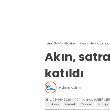
Ana Sayfa
›
Balıkesir
›
Akın, satranç turnuva
Akın, satr
katıldı
Admin admin
Giriş: 03-08-2026 11:40
Kaynak: HABER MER
Balıkesir
Genel
Güncel
Manşet