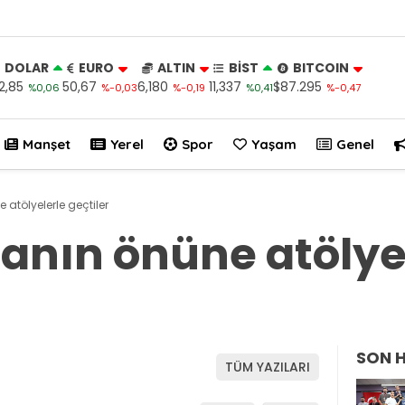
DOLAR
EURO
ALTIN
BİST
BITCOIN
2,85
50,67
6,180
11,337
$87.295
%0,06
%-0,03
%-0,19
%0,41
%-0,47
Manşet
Yerel
Spor
Yaşam
Genel
atölyelerle geçtiler
nın önüne atölye
SON 
TÜM YAZILARI