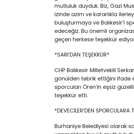
mutluluk duyduk. Biz, Gazi Mus
izinde azim ve kararlıkla ilerl
buluşturmaya ve Balıkesir’i
edeceğiz. Bu önemli organiz
geçen herkese teşekkür ediyor
*SARI’DAN TEŞEKKÜR*
CHP Balıkesir Milletvekili Serk
gönülden tebrik ettiğini ifade 
sporcuları Ören’in eşsiz güze
teşekkür etti.
*DEVECİLER’DEN SPORCULARA T
Burhaniye Belediyesi olarak sa