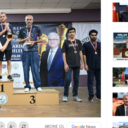
ABONE OL
+
-