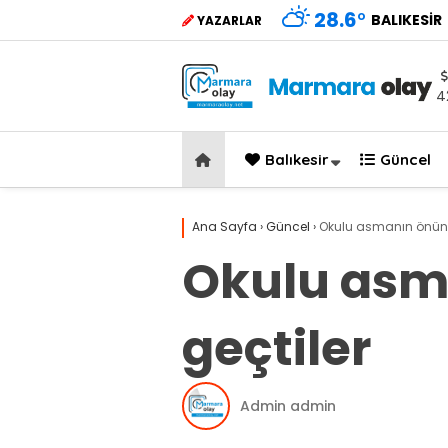
28.6
°
BALIKESIR
YAZARLAR
4
Balıkesir
Güncel
Ana Sayfa
›
Güncel
›
Okulu asmanın önüne 
Okulu asma
geçtiler
Admin admin