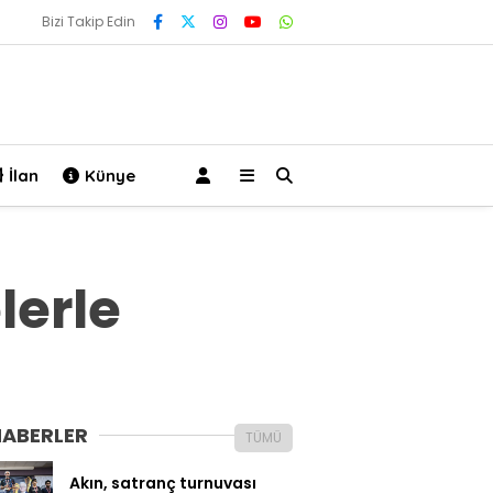
Bizi Takip Edin
İlan
Künye
lerle
HABERLER
TÜMÜ
Akın, satranç turnuvası