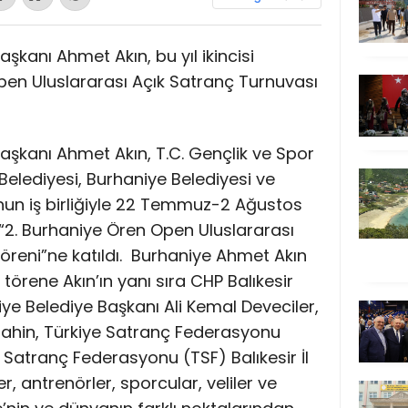
aşkanı Ahmet Akın, bu yıl ikincisi
en Uluslararası Açık Satranç Turnuvası
Başkanı Ahmet Akın, T.C. Gençlik ve Spor
 Belediyesi, Burhaniye Belediyesi ve
un iş birliğiyle 22 Temmuz-2 Ağustos
 “2. Burhaniye Ören Open Uluslararası
reni”ne katıldı.
Burhaniye Ahmet Akın
törene Akın’ın yanı sıra CHP Balıkesir
niye Belediye Başkanı Ali Kemal Deveciler,
t Şahin, Türkiye Satranç Federasyonu
 Satranç Federasyonu (TSF) Balıkesir İl
, antrenörler, sporcular, veliler ve