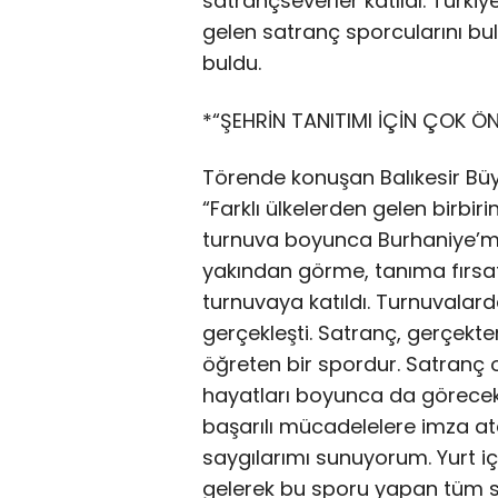
satrançseverler katıldı. Türkiy
gelen satranç sporcularını bul
buldu.
*“ŞEHRİN TANITIMI İÇİN ÇOK ÖN
Törende konuşan Balıkesir Büy
“Farklı ülkelerden gelen birbir
turnuva boyunca Burhaniye’mizin
yakından görme, tanıma fırsatı
turnuvaya katıldı. Turnuvala
gerçekleşti. Satranç, gerçekten
öğreten bir spordur. Satranç
hayatları boyunca da görecekl
başarılı mücadelelere imza a
saygılarımı sunuyorum. Yurt i
gelerek bu sporu yapan tüm s