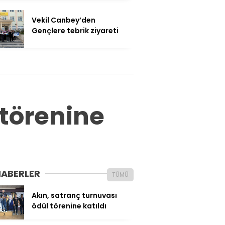
Vekil Canbey’den
Gençlere tebrik ziyareti
 törenine
HABERLER
TÜMÜ
Akın, satranç turnuvası
ödül törenine katıldı