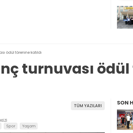
sı ödül törenine katıldı
anç turnuvası ödül
SON 
TÜM YAZILARI
KEZİ
Spor
Yaşam