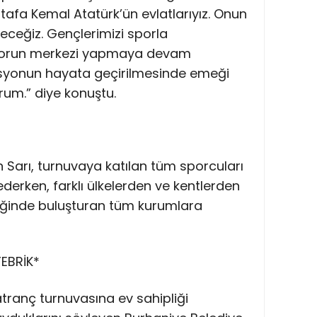
tafa Kemal Atatürk’ün evlatlarıyız. Onun
eyeceğiz. Gençlerimizi sporla
 sporun merkezi yapmaya devam
asyonun hayata geçirilmesinde emeği
um.” diye konuştu.
an Sarı, turnuvaya katılan tüm sporcuları
ederken, farklı ülkelerden ve kentlerden
lliğinde buluşturan tüm kurumlara
EBRİK*
tranç turnuvasına ev sahipliği