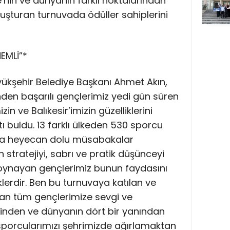
e’nin ve dünyanın farklı noktalarından
uşturan turnuvada ödüller sahiplerini
EMLİ”*
ükşehir Belediye Başkanı Ahmet Akın,
inden başarılı gençlerimiz yedi gün süren
 ve Balıkesir’imizin güzelliklerini
 buldu. 13 farklı ülkeden 530 sporcu
rda heyecan dolu müsabakalar
 stratejiyi, sabrı ve pratik düşünceyi
 oynayan gençlerimiz bunun faydasını
erdir. Ben bu turnuvaya katılan ve
tan tüm gençlerimize sevgi ve
çinden ve dünyanın dört bir yanından
porcularımızı şehrimizde ağırlamaktan