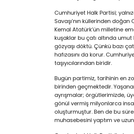
Cumhuriyet Halk Partisi; yalnızc
Savaşı’nın küllerinden doğan C
Kemal Atatürk’ün milletine ema
kuşaklar bu çatı altında umut
gözyaşı döktü. Çünkü bazı çatıl
hafızasını da korur. Cumhuriyet
taşıyıcılarından biridir.
Bugün partimiz, tarihinin en z
birinden geçmektedir. Yaşanan
ayrışmalar; örgütlerimizde, üy
gönül vermiş milyonlarca insa
oluşturmuştur. Ben de bu sürec
muhasebesini yaptım ve uzu