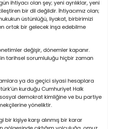
n ihtiyacı olan şey; yeni ayrılıklar, yeni
eştiren bir dil değildir. İhtiyacımız olan;
ukukun üstünlüğü, liyakat, birbirimizi
n ortak bir gelecek inşa edebilme
 yönetimler değişir, dönemler kapanır.
in tarihsel sorumluluğu hiçbir zaman
kamlara ya da geçici siyasi hesaplara
atürk’ün kurduğu Cumhuriyet Halk
, sosyal demokrat kimliğine ve bu partiye
mekçilerine yöneliktir.
bir kişiye karşı alınmış bir karar
okun gölgesinde çıktığım yolculuğa, omuz