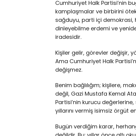
Cumhuriyet Halk Partisi’nin bugü
kamplaşmalar ve birbirini ötekil
sağduyu, parti içi demokrasi, h
dinleyebilme erdemi ve yenide
iradesidir.
Kişiler gelir, görevler değişir,
Ama Cumhuriyet Halk Partisi’n
değişmez.
Benim bağlılığım; kişilere, ma
değil, Gazi Mustafa Kemal At
Partisi’nin kurucu değerlerine
yıllarını vermiş isimsiz örgüt e
Bugün verdiğim karar, herhangi 
değildir. Bu; yıllar önce altı 