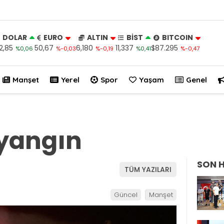
DOLAR
EURO
ALTIN
BİST
BITCOIN
2,85
50,67
6,180
11,337
$87.295
%0,06
%-0,03
%-0,19
%0,41
%-0,47
Manşet
Yerel
Spor
Yaşam
Genel
 yangın
SON 
TÜM YAZILARI
Güncel
Manşet