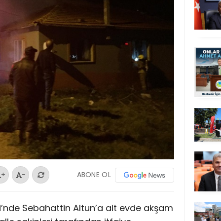
ABONE OL
+
-
i’nde Sebahattin Altun’a ait evde akşam