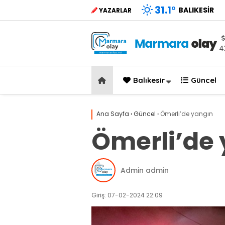
31.1
°
BALIKESIR
YAZARLAR
4
Balıkesir
Güncel
Ana Sayfa
›
Güncel
›
Ömerli’de yangın
Ömerli’de
Admin admin
Giriş: 07-02-2024 22:09