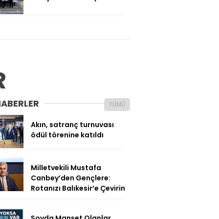
R
HABERLER
TÜMÜ
Akın, satranç turnuvası
ödül törenine katıldı
Milletvekili Mustafa
Canbey’den Gençlere:
Rotanızı Balıkesir’e Çevirin
Şovda Manşet Olanlar