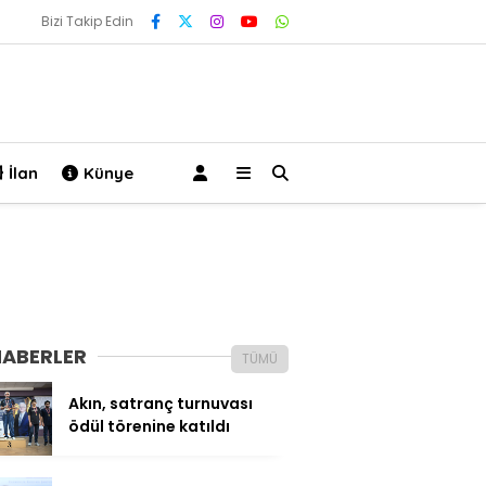
Bizi Takip Edin
İlan
Künye
HABERLER
TÜMÜ
Akın, satranç turnuvası
ödül törenine katıldı