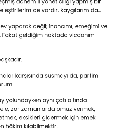
çmiş dönem il yöneticiliği yapmış bir
eleştirilerim de vardır, kaygılarım da…
ev yaparak değil; inancımı, emeğimi ve
m. Fakat geldiğim noktada vicdanım
başkadır.
alar karşısında susmayı da, partimi
orum.
y yolundayken aynı çatı altında
dele; zor zamanlarda omuz vermek,
etmek, eksikleri gidermek için emek
 hâkim kılabilmektir.