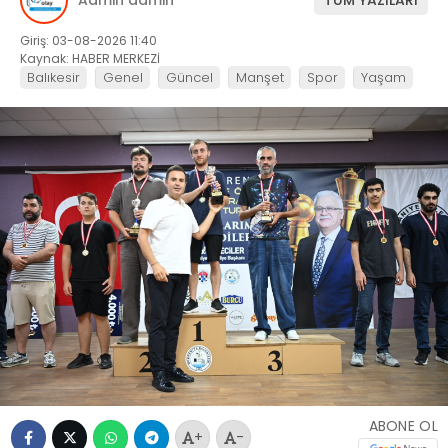
Giriş: 03-08-2026 11:40
Kaynak: HABER MERKEZİ
Balıkesir
Genel
Güncel
Manşet
Spor
Yaşam
ABONE OL
+
-